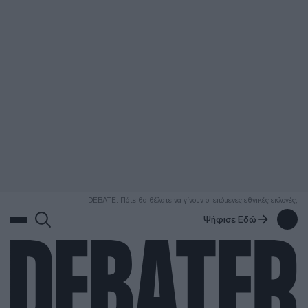
ΑΝΑΖΗΤΗΣΗ
DEBATE: Πότε θα θέλατε να γίνουν οι επόμενες εθνικές εκλογές;
Ψήφισε Εδώ