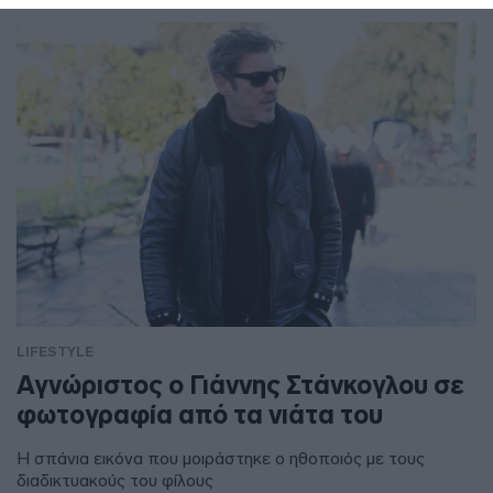
LIFESTYLE
Αγνώριστος ο Γιάννης Στάνκογλου σε
φωτογραφία από τα νιάτα του
Η σπάνια εικόνα που μοιράστηκε ο ηθοποιός με τους
διαδικτυακούς του φίλους