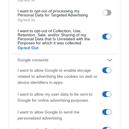
I want to opt-out of processing my
Personal Data for Targeted Advertising.
Opted In
I want to opt-out of Collection, Use,
Retention, Sale, and/or Sharing of my
Personal Data that Is Unrelated with the
Purposes for which it was collected.
Opted Out
Google consents
I want to allow Google to enable storage
LIFESTYLE
related to advertising like cookies on web or
Οι Queens Of The Stone Age
device identifiers in apps.
δημιούργησαν τηλεφωνική γραμμή…
I want to allow my user data to be sent to
παραπόνων για τους θαυμαστές τους
Google for online advertising purposes.
Η τηλεφωνική γραμμή είναι διαθέσιμη 24/7 για να μπορούν
I want to allow Google to send me
οι καλούντες να αφήσουν μήνυμα
personalized advertising.