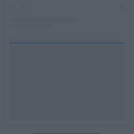
Η δημοσίευση κοινοποιήθηκε από το χρήστη Anna Vissi (@annavissiofficial)