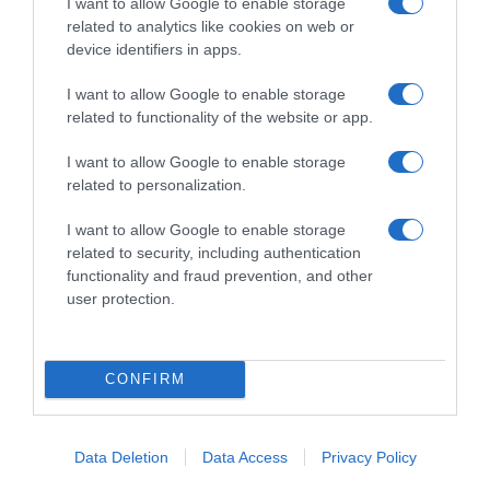
I want to allow Google to enable storage
related to analytics like cookies on web or
device identifiers in apps.
I want to allow Google to enable storage
related to functionality of the website or app.
I want to allow Google to enable storage
related to personalization.
I want to allow Google to enable storage
related to security, including authentication
functionality and fraud prevention, and other
LIFESTYLE
user protection.
Ιωάννα Τούνη: Η αδημοσίευτη
φωτογραφία με τον Δημήτρη
CONFIRM
Σπυριδωνίδη από την Ίμπιζα πριν
δημοσιοποιήσουν τη σχέση τους
Data Deletion
Data Access
Privacy Policy
Θυμήθηκε τα περσινά γενέθλιά της, ενώ ετοιμάζει τα
φετινά