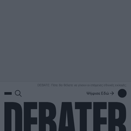
ΑΝΑΖΗΤΗΣΗ
DEBATE: Πότε θα θέλατε να γίνουν οι επόμενες εθνικές εκλογές;
Ψήφισε Εδώ