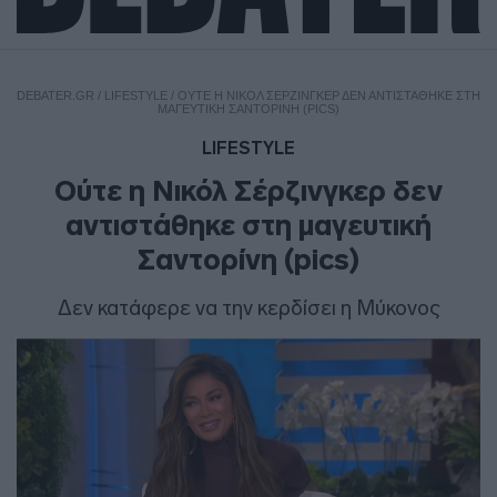
DEBATER.GR
/
LIFESTYLE
/
ΟΎΤΕ Η ΝΙΚΌΛ ΣΈΡΖΙΝΓΚΕΡ ΔΕΝ ΑΝΤΙΣΤΆΘΗΚΕ ΣΤΗ
ΜΑΓΕΥΤΙΚΉ ΣΑΝΤΟΡΊΝΗ (PICS)
LIFESTYLE
Ούτε η Νικόλ Σέρζινγκερ δεν
αντιστάθηκε στη μαγευτική
Σαντορίνη (pics)
Δεν κατάφερε να την κερδίσει η Μύκονος