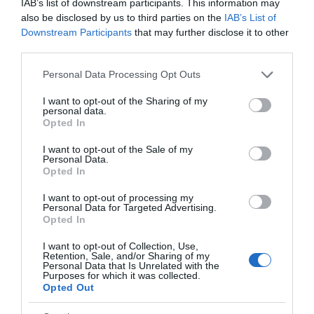
IAB’s list of downstream participants. This information may
also be disclosed by us to third parties on the
IAB’s List of
Downstream Participants
that may further disclose it to other
third parties.
Please note that this website/app uses one or more Google
Personal Data Processing Opt Outs
services and may gather and store information including but
not limited to your visit or usage behaviour. You may click to
I want to opt-out of the Sharing of my
personal data.
grant or deny consent to Google and its third-party tags to
Opted In
use your data for below specified purposes in below Google
consent section.
I want to opt-out of the Sale of my
Personal Data.
Opted In
I want to opt-out of processing my
Personal Data for Targeted Advertising.
Opted In
I want to opt-out of Collection, Use,
Retention, Sale, and/or Sharing of my
Personal Data that Is Unrelated with the
LIFESTYLE
Purposes for which it was collected.
Opted Out