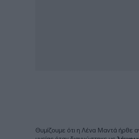
Θυμίζουμε ότι η Λένα Μαντά ήρθε α
υγείας όταν διαγνώστηκε με
λέμφωμ