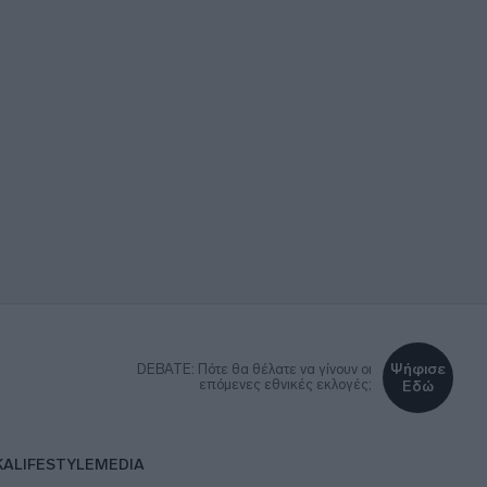
Ψήφισε
DEBATE: Πότε θα θέλατε να γίνουν οι
επόμενες εθνικές εκλογές;
Εδώ
ΚΑ
LIFESTYLE
MEDIA