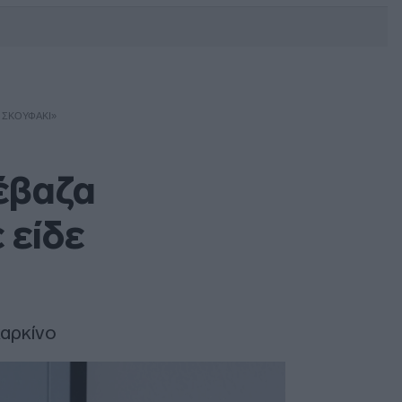
DEBATE: Πότε θα θέλατε να
γίνουν οι επόμενες εθνικές
εκλογές;
Σ ΣΚΟΥΦΆΚΙ»
έβαζα
 είδε
καρκίνο