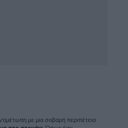
ντιμέτωπη με μια σοβαρή περιπέτεια
α στο στομάχι
. Όπως έχει