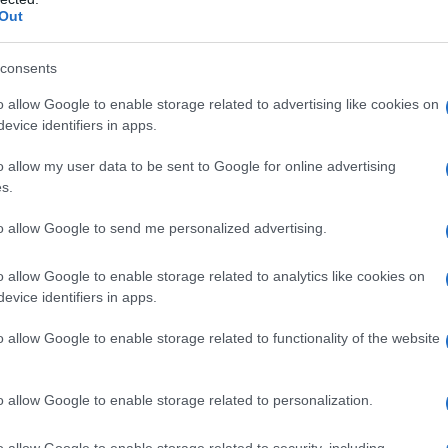
 Λένα Μαντά
Out
consents
είχα προλάβει στην αρχή. Η λέξη
o allow Google to enable storage related to advertising like cookies on
 λέμφωμα στο στομάχι το οποίο το
evice identifiers in apps.
αν κάτι σοβαρό. Είναι προκαρκινικό
ναι σαν να έπεσα από τον πέμπτο και να
o allow my user data to be sent to Google for online advertising
s.
 τυχερή είστε. Και είμαι από ανθρώπους
, είπε αρχικά η Λένα Μαντά.
to allow Google to send me personalized advertising.
o allow Google to enable storage related to analytics like cookies on
evice identifiers in apps.
o allow Google to enable storage related to functionality of the website
o allow Google to enable storage related to personalization.
o allow Google to enable storage related to security, including