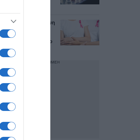
σύγκριση με τις
γυναίκες
Δραματική πρόβλεψη
από τον ΠΟΥ: Ένας
στους πέντε θα
νοσήσει από καρκίνο
έως το 2050
ΔΙΑΦΗΜΙΣΗ