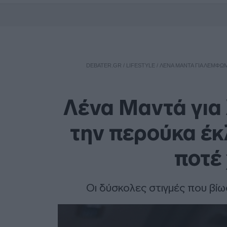
DEBATER.GR
/
LIFESTYLE
/
ΛΈΝΑ ΜΑΝΤΆ ΓΙΑ ΛΈΜΦΩΜ
Λένα Μαντά για
την περούκα έκλ
ποτέ
Οι δύσκολες στιγμές που βίωσ