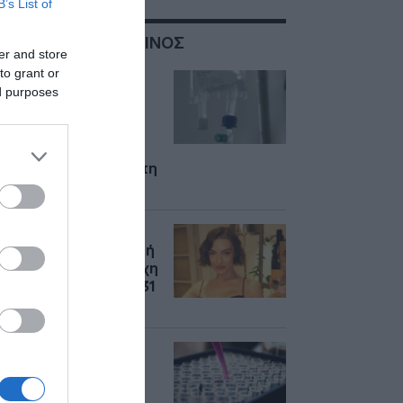
B’s List of
ΣΧΕΤΙΚΑ ΜΕ:ΚΑΡΚΙΝΟΣ
er and store
to grant or
Ανησυχία για την
ed purposes
παγκόσμια αύξηση
του καρκίνου – Ένας
στους πέντε θα
εμφανίσει κάποια
μορφή της νόσου στη
ζωή του
Εβίτα Αγαΐτση:
Συγκλονίζει η γνωστή
ηθοποιός – Δίνει μάχη
με τον καρκίνο στα 31
της χρόνια
Γιατί καθυστερεί η
διάγνωση καρκίνου
στους άνδρες σε