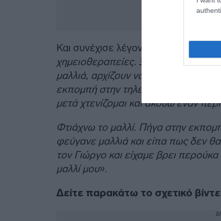
authenti
Και συνέχισε λέγοντας: «
Έβαλα τα κλ
χημειοθεραπείες. Ξεκινάω τις χημε
μαλλιά, αρχίζουν να πέφτουν και ήτα
εκπομπή στην τηλεόραση και όπως β
μετά χτενίζομαι και ακούω έναν περί
Φτιάχνω το μαλλί. Πήγα στην εκπομπ
φεύγανε μαλλιά και είπα πως δεν θα
τον Γιώργο και είχαμε βρει περούκα 
μαλλί μου
».
Δείτε παρακάτω το σχετικό βίντε
Δ