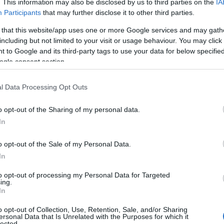
. This information may also be disclosed by us to third parties on the
IA
Participants
that may further disclose it to other third parties.
 that this website/app uses one or more Google services and may gath
including but not limited to your visit or usage behaviour. You may click 
 to Google and its third-party tags to use your data for below specifi
ogle consent section.
l Data Processing Opt Outs
o opt-out of the Sharing of my personal data.
In
ε τον πατέρα μου δεν είχα καμία
o opt-out of the Sale of my Personal Data.
In
οσωπική στιγμή, αναφέροντας ότι ο
to opt-out of processing my Personal Data for Targeted
ing.
ε ποτέ χωρίς το σκουφάκι της κατά τη
In
o opt-out of Collection, Use, Retention, Sale, and/or Sharing
ersonal Data that Is Unrelated with the Purposes for which it
lected.