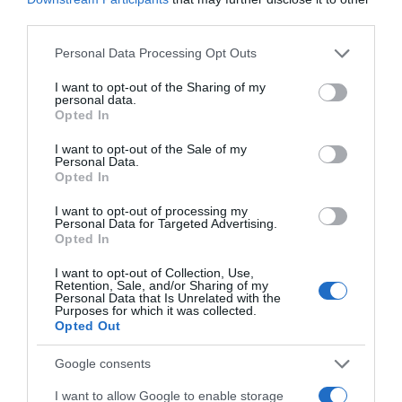
third parties.
Please note that this website/app uses one or more Google
Personal Data Processing Opt Outs
services and may gather and store information including but
not limited to your visit or usage behaviour. You may click to
I want to opt-out of the Sharing of my
personal data.
grant or deny consent to Google and its third-party tags to
Opted In
use your data for below specified purposes in below Google
consent section.
I want to opt-out of the Sale of my
Personal Data.
Opted In
I want to opt-out of processing my
Personal Data for Targeted Advertising.
Opted In
LIFESTYLE
I want to opt-out of Collection, Use,
Retention, Sale, and/or Sharing of my
Personal Data that Is Unrelated with the
Purposes for which it was collected.
Opted Out
Google consents
I want to allow Google to enable storage