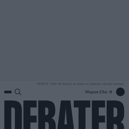
ΑΝΑΖΗΤΗΣΗ
DEBATE: Πότε θα θέλατε να γίνουν οι επόμενες εθνικές εκλογές;
Ψήφισε Εδώ