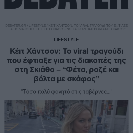
DEBATER.GR
/
LIFESTYLE
/
ΚΈΙΤ ΧΆΝΤΣΟΝ: ΤΟ VIRAL ΤΡΑΓΟΎΔΙ ΠΟΥ ΈΦΤΙΑΞΕ
ΓΙΑ ΤΙΣ ΔΙΑΚΟΠΈΣ ΤΗΣ ΣΤΗ ΣΚΙΆΘΟ – “ΦΈΤΑ, ΡΟΖΈ ΚΑΙ ΒΌΛΤΑ ΜΕ ΣΚΆΦΟΣ”
LIFESTYLE
Κέιτ Χάντσον: Το viral τραγούδι
που έφτιαξε για τις διακοπές της
στη Σκιάθο – “Φέτα, ροζέ και
βόλτα με σκάφος”
“Τόσο πολύ φαγητό στις ταβέρνες..."