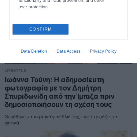
functionality and fraud prevention, and other
user protection.
CONFIRM
Data Deletion
Data Access
Privacy Policy
LIFESTYLE
Ιωάννα Τούνη: Η αδημοσίευτη
φωτογραφία με τον Δημήτρη
Σπυριδωνίδη από την Ίμπιζα πριν
δημοσιοποιήσουν τη σχέση τους
Θυμήθηκε τα περσινά γενέθλιά της, ενώ ετοιμάζει τα
φετινά