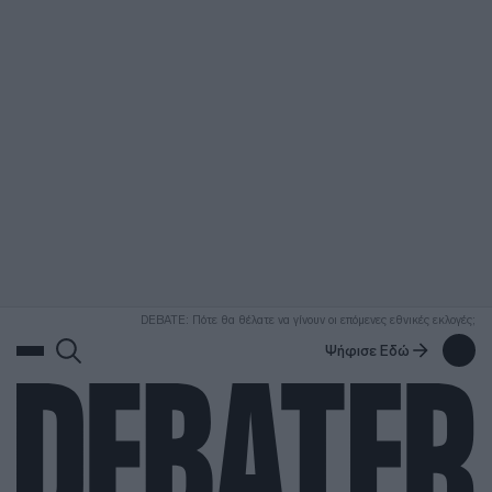
ΑΝΑΖΗΤΗΣΗ
DEBATE: Πότε θα θέλατε να γίνουν οι επόμενες εθνικές εκλογές;
Ψήφισε Εδώ