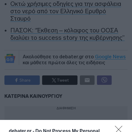
Οκτώ χρήσιμες οδηγίες για την ασφάλεια
στο νερό από τον Ελληνικό Ερυθρό
Σταυρό
ΠΑΣΟΚ: “Έκθεση – κόλαφος του ΟΟΣΑ
διαλύει το success story της κυβέρνησης”
Ακολούθησε το debater.gr στο
Google News
και μάθετε πρώτοι όλες τις ειδήσεις
Share
Tweet
ΚΑΤΕΡΙΝΑ ΚΑΙΝΟΥΡΓΙΟΥ
ΔΙΑΦΗΜΙΣΗ
debater.gr -
Do Not Process My Personal