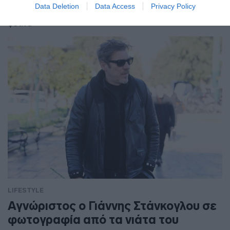
Data Deletion
Data Access
Privacy Policy
Θυμήθηκε τα περσινά γενέθλιά της, ενώ ετοιμάζει τα
φετινά
LIFESTYLE
Αγνώριστος ο Γιάννης Στάνκογλου σε
φωτογραφία από τα νιάτα του