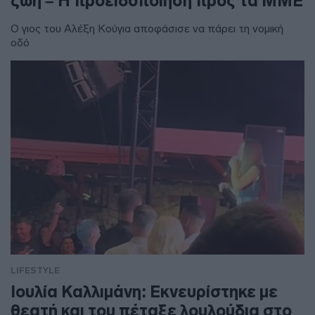
ζωή – Η προειδοποίηση προς τα ΜΜΕ
Ο γιος του Αλέξη Κούγια αποφάσισε να πάρει τη νομική
οδό
LIFESTYLE
Ιουλία Καλλιμάνη: Εκνευρίστηκε με
θεατή και του πέταξε λουλούδια στο