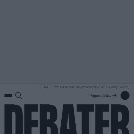
ΑΝΑΖΗΤΗΣΗ
DEBATE: Πότε θα θέλατε να γίνουν οι επόμενες εθνικές εκλογές;
Ψήφισε Εδώ