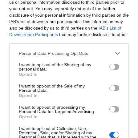
ΔΕΣΠΟΙΝΑ ΒΑΝΔΗ
ΕΛΕΝΗ ΦΟΥΡΕΙΡΑ
ΜΥΚΟΝΟΣ
us or personal information disclosed to third parties prior to
your opt-out. You may separately opt-out of the further
ΔΙΑΦΗΜΙΣΗ
disclosure of your personal information by third parties on the
IAB’s list of downstream participants. This information may
also be disclosed by us to third parties on the
IAB’s List of
Downstream Participants
that may further disclose it to other
third parties.
Please note that this website/app uses one or more Google
Personal Data Processing Opt Outs
services and may gather and store information including but
not limited to your visit or usage behaviour. You may click to
I want to opt-out of the Sharing of my
personal data.
grant or deny consent to Google and its third-party tags to
Opted In
use your data for below specified purposes in below Google
consent section.
I want to opt-out of the Sale of my
Personal Data.
Opted In
ΣΧΟΛΙΑ
I want to opt-out of processing my
Personal Data for Targeted Advertising.
Opted In
I want to opt-out of Collection, Use,
Retention, Sale, and/or Sharing of my
Personal Data that Is Unrelated with the