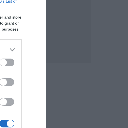
B’s List of
er and store
to grant or
ed purposes