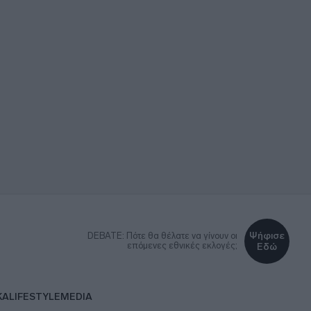
Ψήφισε
DEBATE: Πότε θα θέλατε να γίνουν οι
επόμενες εθνικές εκλογές;
Εδώ
ΚΑ
LIFESTYLE
MEDIA