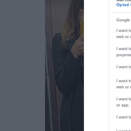
Opted 
Google 
I want t
web or d
I want t
purpose
I want 
I want t
web or d
I want t
or app.
I want t
I want t