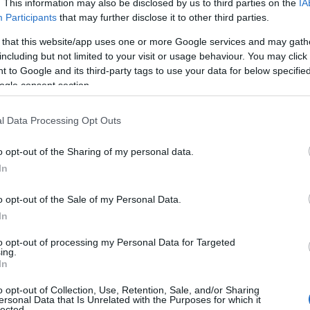
. This information may also be disclosed by us to third parties on the
IA
Participants
that may further disclose it to other third parties.
 that this website/app uses one or more Google services and may gath
including but not limited to your visit or usage behaviour. You may click 
 to Google and its third-party tags to use your data for below specifi
ogle consent section.
l Data Processing Opt Outs
υκάκου
ποζάρει μπροστά από τον
o opt-out of the Sharing of my personal data.
ένη εγκυμοσύνη και το πλατύ της
In
o opt-out of the Sale of my Personal Data.
In
to opt-out of processing my Personal Data for Targeted
ing.
In
o opt-out of Collection, Use, Retention, Sale, and/or Sharing
ersonal Data that Is Unrelated with the Purposes for which it
lected.