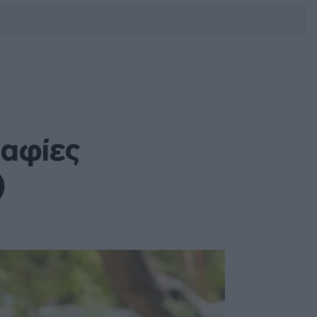
DEBATE: Πότε θα θέλατε να
γίνουν οι επόμενες εθνικές
εκλογές;
ραφίες
)