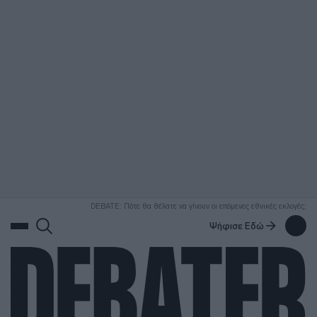
ΑΝΑΖΗΤΗΣΗ
DEBATE: Πότε θα θέλατε να γίνουν οι επόμενες εθνικές εκλογές;
Ψήφισε Εδώ