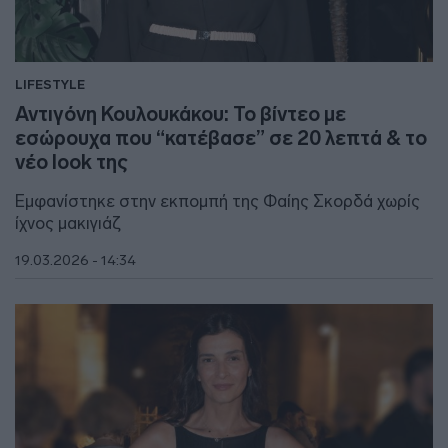
LIFESTYLE
Αντιγόνη Κουλουκάκου: Το βίντεο με
εσώρουχα που “κατέβασε” σε 20 λεπτά & το
νέο look της
Εμφανίστηκε στην εκπομπή της Φαίης Σκορδά χωρίς
ίχνος μακιγιάζ
19.03.2026 - 14:34