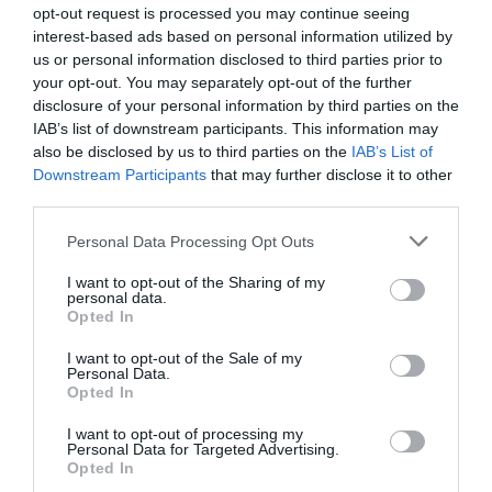
opt-out request is processed you may continue seeing
Αντιγόνη Κουλουκάκου: Ποζάρει κρατώντας
interest-based ads based on personal information utilized by
στην αγκαλιά της τον 7,5 μηνών γιο της (pic)
us or personal information disclosed to third parties prior to
your opt-out. You may separately opt-out of the further
Η ηθοποιός βιώνει την πιο όμορφη περίοδο της ζωής
disclosure of your personal information by third parties on the
της
IAB’s list of downstream participants. This information may
also be disclosed by us to third parties on the
IAB’s List of
04.11.2024 - 09:58
Downstream Participants
that may further disclose it to other
third parties.
Please note that this website/app uses one or more Google
Personal Data Processing Opt Outs
services and may gather and store information including but
not limited to your visit or usage behaviour. You may click to
I want to opt-out of the Sharing of my
personal data.
grant or deny consent to Google and its third-party tags to
Opted In
use your data for below specified purposes in below Google
consent section.
I want to opt-out of the Sale of my
Personal Data.
Opted In
I want to opt-out of processing my
Personal Data for Targeted Advertising.
Opted In