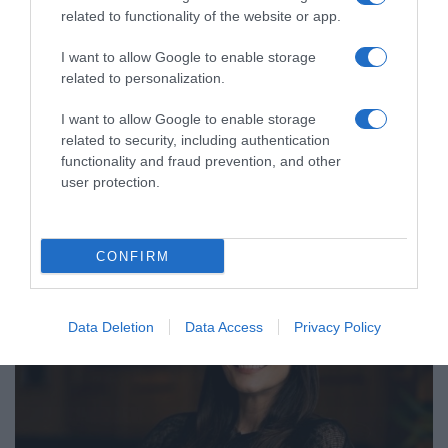
related to functionality of the website or app.
I want to allow Google to enable storage
LIFESTYLE
related to personalization.
Αντιγόνη Κουλουκάκου: Η τρυφερή
φωτογραφία του συντρόφου της αγκαλιά με
I want to allow Google to enable storage
related to security, including authentication
τον γιο τους
functionality and fraud prevention, and other
Έγινε για πρώτη φορά μαμά!
user protection.
27.03.2024 - 16:12
CONFIRM
Data Deletion
Data Access
Privacy Policy