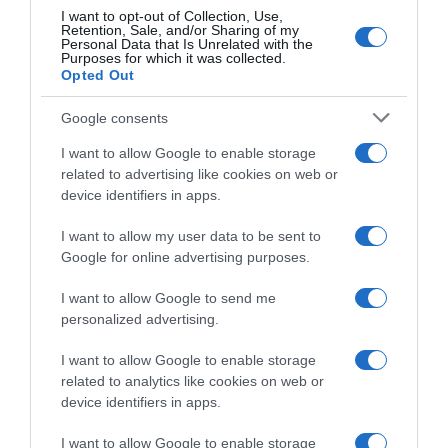
I want to opt-out of Collection, Use,
Retention, Sale, and/or Sharing of my
LIFESTYLE
Personal Data that Is Unrelated with the
Purposes for which it was collected.
Αντιγόνη Κουλουκάκου – Το βιογραφικό της
Opted Out
ηθοποιού
Google consents
Ο γιος αποτελεί για εκείνη την μεγάλη αδυναμία της
I want to allow Google to enable storage
05.09.2024 - 15:09
related to advertising like cookies on web or
device identifiers in apps.
I want to allow my user data to be sent to
Google for online advertising purposes.
I want to allow Google to send me
personalized advertising.
I want to allow Google to enable storage
related to analytics like cookies on web or
device identifiers in apps.
I want to allow Google to enable storage