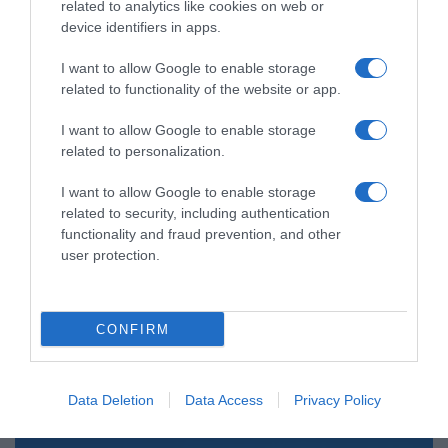
related to analytics like cookies on web or
device identifiers in apps.
I want to allow Google to enable storage
related to functionality of the website or app.
I want to allow Google to enable storage
related to personalization.
I want to allow Google to enable storage
related to security, including authentication
functionality and fraud prevention, and other
user protection.
ΟΙΚΟΝΟΜΙΑ
Συντάξεις Σεπτεμβρίου 2026: Πότε
CONFIRM
αναμένεται να πληρωθούν μισθωτοί
και μη μισθωτοί
Data Deletion
Data Access
Privacy Policy
Πότε θα λάβουν τα χρήματα οι ανασφάλιστοι υπερήλικες