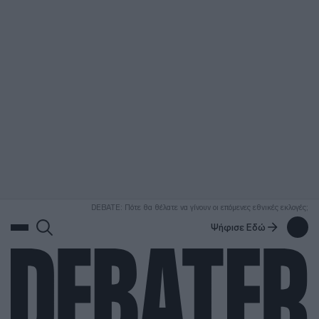
ΑΝΑΖΗΤΗΣΗ
DEBATE: Πότε θα θέλατε να γίνουν οι επόμενες εθνικές εκλογές;
Ψήφισε Εδώ