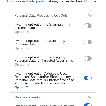
Downstream Participants
that may further disclose it to other
third parties.
ΟΤΕ: 19,5000 αμετάβλητη
Please note that this website/app uses one or more Google
Personal Data Processing Opt Outs
services and may gather and store information including but
ΠΕΙΡΑΙΩΣ: 9,2800 -1,69%
not limited to your visit or usage behaviour. You may click to
I want to opt-out of the Sharing of my
personal data.
grant or deny consent to Google and its third-party tags to
Opted In
use your data for below specified purposes in below Google
Προσθήκη ως προτεινόμενη
consent section.
I want to opt-out of the Sale of my
πηγή στην Google
Personal Data.
Opted In
I want to opt-out of processing my
Ειδήσεις σήμερα
Personal Data for Targeted Advertising.
Opted In
Πάνω από 300 έλεγχοι στις παραλίες με
I want to opt-out of Collection, Use,
Retention, Sale, and/or Sharing of my
drones και MyCoast – Πρόστιμα έως
Personal Data that Is Unrelated with the
Purposes for which it was collected.
73.000 ευρώ και σφραγίσεις επιχειρήσεων
Opted Out
Θεοδωρικάκος: “Συμβάλλουμε στην εθνική
Google consents
ασφάλεια της πατρίδας μας με νέο
αναπτυξιακό καθεστώς για την Άμυνα”
I want to allow Google to enable storage