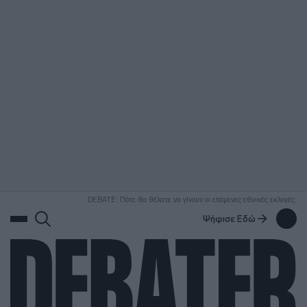
ΑΝΑΖΗΤΗΣΗ
DEBATE: Πότε θα θέλατε να γίνουν οι επόμενες εθνικές εκλογές;
Ψήφισε Εδώ