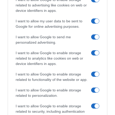
related to advertising like cookies on web or
Οκτώ χρήσιμες οδηγίες για την ασφάλεια
device identifiers in apps.
στο νερό από τον Ελληνικό Ερυθρό
I want to allow my user data to be sent to
Σταυρό
Google for online advertising purposes.
ΠΑΣΟΚ: “Έκθεση – κόλαφος του ΟΟΣΑ
I want to allow Google to send me
διαλύει το success story της κυβέρνησης”
personalized advertising.
I want to allow Google to enable storage
Ακολούθησε το debater.gr στο
Google News
related to analytics like cookies on web or
και μάθετε πρώτοι όλες τις ειδήσεις
device identifiers in apps.
I want to allow Google to enable storage
Share
Tweet
related to functionality of the website or app.
I want to allow Google to enable storage
ΧΡΗΜΑΤΙΣΤΗΡΙΟ
related to personalization.
ΔΙΑΦΗΜΙΣΗ
I want to allow Google to enable storage
related to security, including authentication