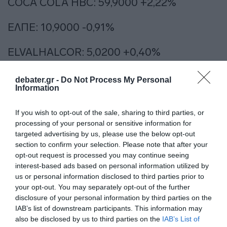
COCA COLA HBC: 59,9000 +2,22%
ΕΛΠΕ: 10,9000 -0,91%
ELVALHALCOR: 5,0200 +0,40%
ΕΘΝΙΚΗ: 15,6800 -1,72%
debater.gr -
Do Not Process My Personal
Information
ΕΥΔΑΠ: 11,9800 +0,84%
If you wish to opt-out of the sale, sharing to third parties, or
processing of your personal or sensitive information for
EUROBANK: 4,3200 -1,89%
targeted advertising by us, please use the below opt-out
section to confirm your selection. Please note that after your
LAMDA DEVELOPMENT: 6,8000 -1,73%
opt-out request is processed you may continue seeing
interest-based ads based on personal information utilized by
MOTOR OIL: 42,5800 -1,66%
us or personal information disclosed to third parties prior to
your opt-out. You may separately opt-out of the further
disclosure of your personal information by third parties on the
JUMBO: 23,2400 -0,34%
IAB’s list of downstream participants. This information may
also be disclosed by us to third parties on the
IAB’s List of
ΟΛΠ: 45,4000 -0,66%