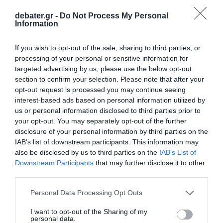
debater.gr -
Do Not Process My Personal
Information
If you wish to opt-out of the sale, sharing to third parties, or
processing of your personal or sensitive information for
targeted advertising by us, please use the below opt-out
section to confirm your selection. Please note that after your
opt-out request is processed you may continue seeing
interest-based ads based on personal information utilized by
us or personal information disclosed to third parties prior to
your opt-out. You may separately opt-out of the further
disclosure of your personal information by third parties on the
Προσθήκη ως προτεινόμενη
IAB’s list of downstream participants. This information may
πηγή στην Google
also be disclosed by us to third parties on the
IAB’s List of
Downstream Participants
that may further disclose it to other
third parties.
Ειδήσεις σήμερα
Please note that this website/app uses one or more Google
Personal Data Processing Opt Outs
services and may gather and store information including but
To Ιράν θα διατηρήσει τον αποκλεισμό των
not limited to your visit or usage behaviour. You may click to
I want to opt-out of the Sharing of my
personal data.
grant or deny consent to Google and its third-party tags to