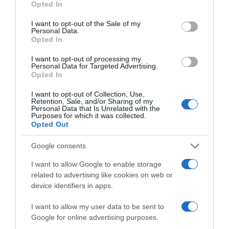
Στενών του Ορμούζ έως ότου οι ΗΠΑ
Opted In
use your data for below specified purposes in below Google
αποδεχθούν “όλους” τους όρους της
consent section.
I want to opt-out of the Sale of my
Personal Data.
Ιός Δυτικού Νείλου: Έξι θάνατοι τις
Opted In
τελευταίες ημέρες – Στην Αττική τα
I want to opt-out of processing my
περισσότερα κρούσματα
Personal Data for Targeted Advertising.
Opted In
ΠΑΣΟΚ: Η «Εστία» ανάλωσε τη μισή ύλη
της για να μην πει απολύτως τίποτα και να
I want to opt-out of Collection, Use,
Retention, Sale, and/or Sharing of my
επαναλάβει το φαντασιόπληκτο ρεπορτάζ
Personal Data that Is Unrelated with the
Purposes for which it was collected.
της
Opted Out
Χανιά: Νεαρός Παλαιστίνιος κλείδωσε
Google consents
ανήλικη στο σπίτι του – Την έσωσαν οι
φωνές της
I want to allow Google to enable storage
related to advertising like cookies on web or
device identifiers in apps.
Ακολούθησε το debater.gr στο
Google News
I want to allow my user data to be sent to
και μάθετε πρώτοι όλες τις ειδήσεις
Google for online advertising purposes.