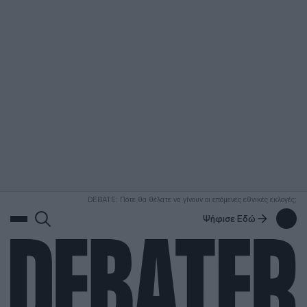
ΑΝΑΖΗΤΗΣΗ
DEBATE: Πότε θα θέλατε να γίνουν οι επόμενες εθνικές εκλογές;
Ψήφισε Εδώ