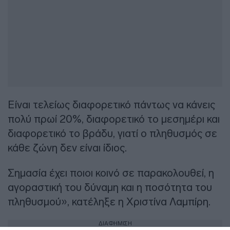
Είναι τελείως διαφορετικό πάντως να κάνεις
πολύ πρωί 20%, διαφορετικό το μεσημέρι και
διαφορετικό το βράδυ, γιατί ο πληθυσμός σε
κάθε ζώνη δεν είναι ίδιος.
Σημασία έχει ποιοι κοινό σε παρακολουθεί, η
αγοραστική του δύναμη και η ποσότητα του
πληθυσμού», κατέληξε η Χριστίνα Λαμπίρη.
ΔΙΑΦΗΜΙΣΗ