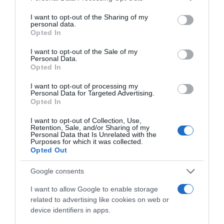
services and may gather and store information including but
not limited to your visit or usage behaviour. You may click to
I want to opt-out of the Sharing of my
personal data.
grant or deny consent to Google and its third-party tags to
ΕΛΛΑΔΑ
Opted In
use your data for below specified purposes in below Google
consent section.
I want to opt-out of the Sale of my
Personal Data.
Opted In
I want to opt-out of processing my
Personal Data for Targeted Advertising.
Opted In
I want to opt-out of Collection, Use,
Retention, Sale, and/or Sharing of my
Personal Data that Is Unrelated with the
Purposes for which it was collected.
Opted Out
Google consents
I want to allow Google to enable storage
related to advertising like cookies on web or
device identifiers in apps.
ΕΛΛΑΔΑ