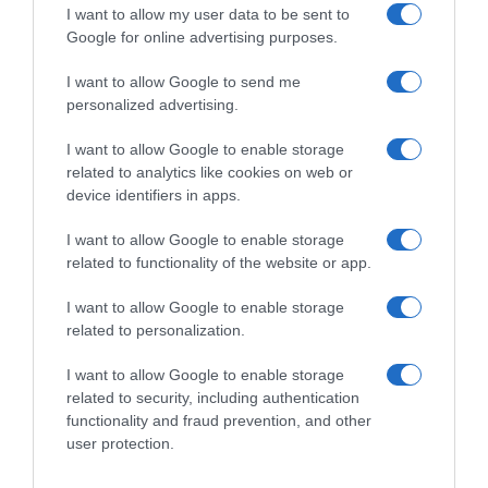
I want to allow my user data to be sent to
Ανοίγει τη Δευτέρα η Παλαιά
Google for online advertising purposes.
Παραλιακή στην Καλλιθέα –
Θωρακίζεται η περιοχή απέναντι σε
I want to allow Google to send me
πλημμυρικά φαινόμενα (βίντεο)
personalized advertising.
I want to allow Google to enable storage
Από τη Λεωφόρο Θησέως έως την οδό Καποδιστρίου
related to analytics like cookies on web or
device identifiers in apps.
I want to allow Google to enable storage
related to functionality of the website or app.
I want to allow Google to enable storage
related to personalization.
I want to allow Google to enable storage
related to security, including authentication
functionality and fraud prevention, and other
user protection.