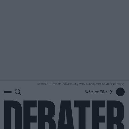
ΑΝΑΖΗΤΗΣΗ
DEBATE: Πότε θα θέλατε να γίνουν οι επόμενες εθνικές εκλογές;
Ψήφισε Εδώ