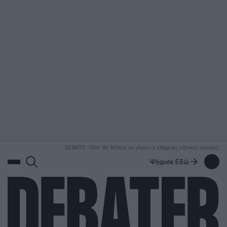
ΑΝΑΖΗΤΗΣΗ
DEBATE: Πότε θα θέλατε να γίνουν οι επόμενες εθνικές εκλογές;
Ψήφισε Εδώ