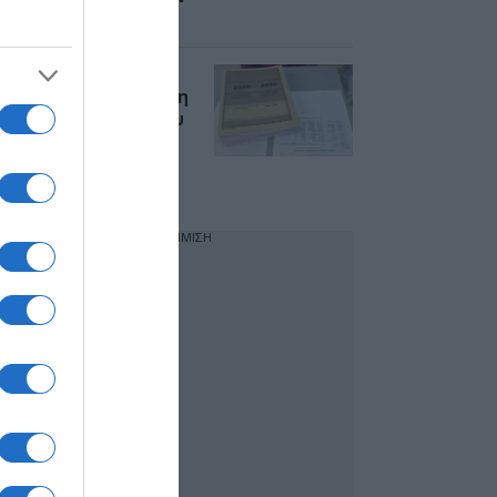
οι υποψήφιοι
Πανελλήνιες 2026:
Αντίστροφη μέτρηση
για την υποβολή του
μηχανογραφικού –
Βήμα βήμα η
διαδικασία
ΔΙΑΦΗΜΙΣΗ