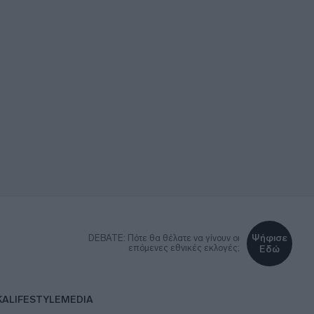
Ψήφισε
DEBATE: Πότε θα θέλατε να γίνουν οι
επόμενες εθνικές εκλογές;
Εδώ
ΚΑ
LIFESTYLE
MEDIA