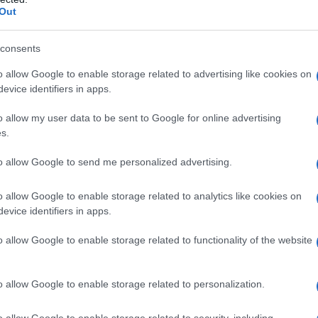
Out
consents
o allow Google to enable storage related to advertising like cookies on
evice identifiers in apps.
o allow my user data to be sent to Google for online advertising
s.
to allow Google to send me personalized advertising.
ριτήριο τις περσινές βάσεις
o allow Google to enable storage related to analytics like cookies on
evice identifiers in apps.
αντικείμενο σπουδών και τις
ημάτων
o allow Google to enable storage related to functionality of the website
υγγενών ή φίλων
o allow Google to enable storage related to personalization.
ΙΑΦΗΜΙΣΗ
o allow Google to enable storage related to security, including