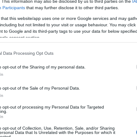
. This information may also be disclosed by us to third parties on the
IA
Participants
that may further disclose it to other third parties.
 that this website/app uses one or more Google services and may gath
including but not limited to your visit or usage behaviour. You may click 
 to Google and its third-party tags to use your data for below specifi
ogle consent section.
ου μηχανογραφικού δελτίου 2026
είναι
l Data Processing Opt Outs
 την ανακοίνωση των βαθμολογιών των
o opt-out of the Sharing of my personal data.
In
ανθασμένη επιλογή μπορεί να στερήσει από
o opt-out of the Sale of my Personal Data.
κάποια σχολή και να επηρεάσει την
In
to opt-out of processing my Personal Data for Targeted
ing.
άθη που κάνουν οι υποψήφιοι είναι:
In
o opt-out of Collection, Use, Retention, Sale, and/or Sharing
ersonal Data that Is Unrelated with the Purposes for which it
lected.