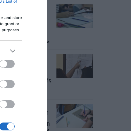
B’s List of
Μηχανογραφικό
2026: Σήμερα η
er and store
δυνατότητα
to grant or
διαγραφής σχολών
από τους
ed purposes
υποψηφίους – Τι
πρέπει να γνωρίζουν
Πανελλαδικές
Εξετάσεις 2026:
Ολοκληρώνεται
σήμερα το βράδυ η
προθεσμία υποβολής
Μηχανογραφικών
Δελτίων
Πανελλήνιες 2026:
Μέχρι αύριο (16/7) η
υποβολή
Μηχανογραφικού – Τι
πρέπει να γνωρίζουν