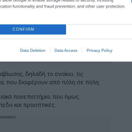
cation functionality and fraud prevention, and other user protection.
CONFIRM
Data Deletion
Data Access
Privacy Policy
βίωσης, δηλαδή το ενοίκιο, τις
δα, που διαφέρουν από πόλη σε πόλη.
ιακά πανεπιστήμια, που όμως
εδο και προοπτικές.
ΙΑΦΗΜΙΣΗ