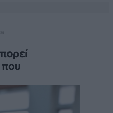
DEBATE: Πότε θα θέλατε να
γίνουν οι επόμενες εθνικές
εκλογές;
ΕΤΕ
μπορεί
 που