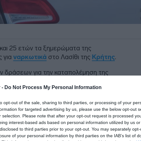
 και 25 ετών τα ξημερώματα της
ς για
ναρκωτικά
στο Λασίθι της
Κρήτης
.
ων δράσεων για την καταπολέμηση της
ατόπιν κατάλληλης αξιοποίησης στοιχείων
 -
Do Not Process My Personal Information
εσίας εντοπίστηκαν οι δύο ημεδαποί να
ματοποιήθηκε έλεγχος.
to opt-out of the sale, sharing to third parties, or processing of your per
formation for targeted advertising by us, please use the below opt-out s
ΙΑΦΗΜΙΣΗ
r selection. Please note that after your opt-out request is processed y
eing interest-based ads based on personal information utilized by us or
disclosed to third parties prior to your opt-out. You may separately opt-
losure of your personal information by third parties on the IAB’s list of