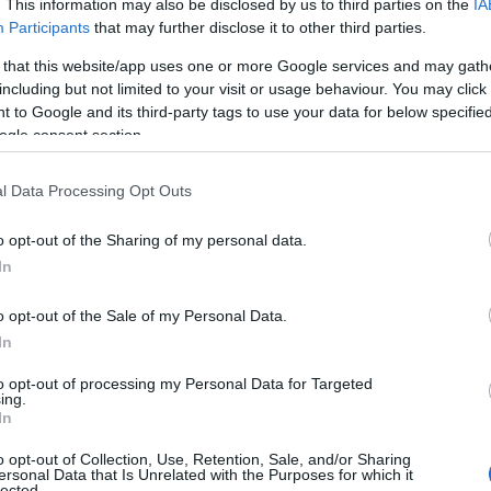
. This information may also be disclosed by us to third parties on the
IA
Participants
that may further disclose it to other third parties.
 that this website/app uses one or more Google services and may gath
including but not limited to your visit or usage behaviour. You may click 
 to Google and its third-party tags to use your data for below specifi
ogle consent section.
l Data Processing Opt Outs
τις οικίες τους κατά τη διάρκεια των
συνολικά:
o opt-out of the Sharing of my personal data.
In
o opt-out of the Sale of my Personal Data.
In
to opt-out of processing my Personal Data for Targeted
ing.
In
o opt-out of Collection, Use, Retention, Sale, and/or Sharing
ersonal Data that Is Unrelated with the Purposes for which it
lected.