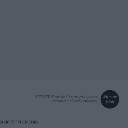
Ψήφισε
DEBATE: Πότε θα θέλατε να γίνουν οι
επόμενες εθνικές εκλογές;
Εδώ
ΚΑ
LIFESTYLE
MEDIA