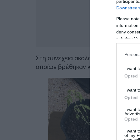
participants
Downstream 
Please note
information 
deny consent
in below Go
Persona
Στη συνέχεια ακολούθησαν έρευνες σ
οποίων βρέθηκαν και κατασχέθηκαν 
I want t
Opted 
I want t
Opted 
I want 
Advertis
Opted 
I want t
of my P
was col