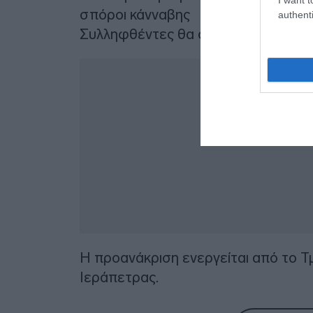
σπόροι κάνναβης
authenti
Συλληφθέντες θα οδηγηθούν στην αρ
Η προανάκριση ενεργείται από το Τ
Ιεράπετρας.