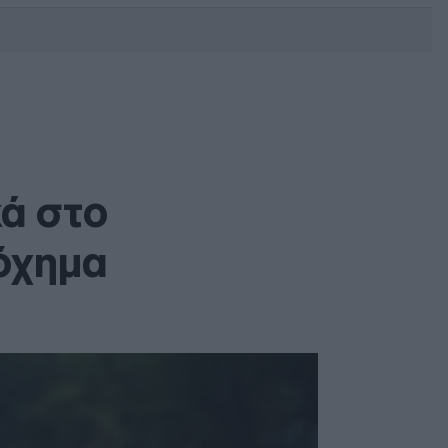
DEBATE: Πότε θα θέλατε να
γίνουν οι επόμενες εθνικές
εκλογές;
ά στο
 όχημα