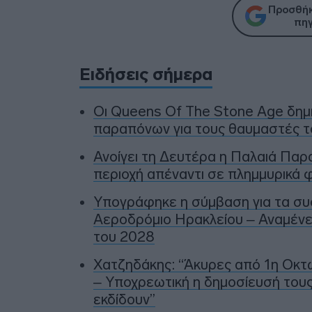
Προσθήκ
πηγ
Ειδήσεις σήμερα
Οι Queens Of The Stone Age δη
παραπόνων για τους θαυμαστές τ
Ανοίγει τη Δευτέρα η Παλαιά Παρ
περιοχή απέναντι σε πλημμυρικά φ
Υπογράφηκε η σύμβαση για τα συ
Αεροδρόμιο Ηρακλείου – Αναμένετ
του 2028
Χατζηδάκης: “Άκυρες από 1η Οκτω
– Υποχρεωτική η δημοσίευσή τους
εκδίδουν”