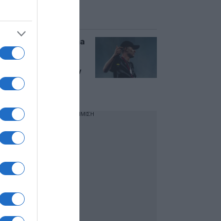
με πυροβολισμούς
στο Σούλι
Νέα Σμύρνη: Ο Daima
είναι ο 23χρονος
τράπερ που
συνελήφθη μετά την
καταδίωξη – Γιος
γνωστού ηθοποιού
ΔΙΑΦΗΜΙΣΗ