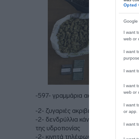
Opted 
Google 
I want t
web or d
I want t
purpose
I want 
I want t
web or d
-597- γραμμάρια ακατέργαστης κάν
I want t
-2- ζυγαριές ακριβείας
or app.
-2- δενδρύλλια κάνναβης τα οποία 
I want t
της υδροπονίας
-2- κινητά τηλέφωνα
I want t