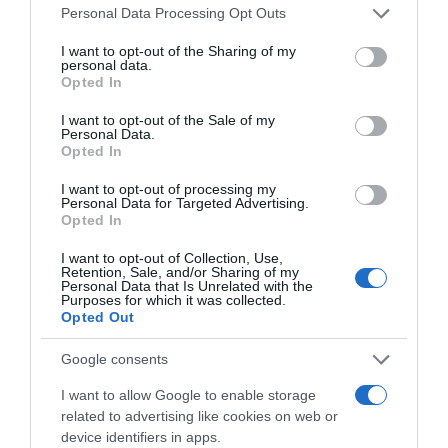
Please note that this website/app uses one or more Google
Personal Data Processing Opt Outs
τα παράθυρα, εγκαταλείψτε το κτίριο και
services and may gather and store information including but
ειδοποιήστε σχετικά την εταιρία φυσικού
not limited to your visit or usage behaviour. You may click to
I want to opt-out of the Sharing of my
personal data.
grant or deny consent to Google and its third-party tags to
αερίου.
Opted In
use your data for below specified purposes in below Google
consent section.
I want to opt-out of the Sale of my
· Εάν εξαιτίας της δόνησης το ακουστικό
Personal Data.
του τηλεφώνου έχει φύγει από τη θέση του,
Opted In
επανατοποθετείστε το και χρησιμοποιήστε
I want to opt-out of processing my
Personal Data for Targeted Advertising.
το τηλέφωνο μόνο σε περίπτωση ανάγκης.
Opted In
· Συντονιστείτε με το σταθμό εκπομπής
I want to opt-out of Collection, Use,
Retention, Sale, and/or Sharing of my
εκτάκτων αναγκών στο ραδιόφωνο ή την
Personal Data that Is Unrelated with the
Purposes for which it was collected.
τηλεόραση. Ακούστε τα ενημερωτικά δελτία.
Opted Out
Google consents
· Παραμείνετε έξω από το
κατεστραμμένο κτίριο.
I want to allow Google to enable storage
related to advertising like cookies on web or
device identifiers in apps.
Ειδήσεις σήμερα