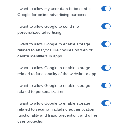
I want to allow my user data to be sent to
Εορτολόγιο – Ποιοι γιορτάζουν
σήμερα 8
Google for online advertising purposes.
Νοεμβρίου;
I want to allow Google to send me
personalized advertising.
Επιστρέφει η καλοκαιρία στο μεγαλύτερο
μέρος της χώρας την Τρίτη – Πού θα
I want to allow Google to enable storage
βρέξει
related to analytics like cookies on web or
device identifiers in apps.
I want to allow Google to enable storage
Προσθήκη ως προτεινόμενη
πηγή στην Google
related to functionality of the website or app.
I want to allow Google to enable storage
related to personalization.
Ακολούθησε το debater.gr στο
Google News
και μάθετε πρώτοι όλες τις ειδήσεις
I want to allow Google to enable storage
related to security, including authentication
functionality and fraud prevention, and other
Share
Tweet
user protection.