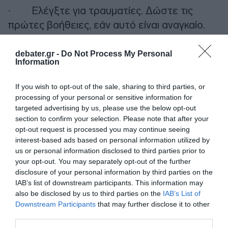
· Ελέγξτε για τραυματίες. Δώστε τις
πρώτες βοήθειες, εάν αυτό είναι αναγκαίο.
· Παραμείνετε ήρεμοι και καθησυχάστε
debater.gr -
Do Not Process My Personal
Information
τους άλλους.
If you wish to opt-out of the sale, sharing to third parties, or
· Αποφύγετε τα σπασμένα γυαλιά.
processing of your personal or sensitive information for
targeted advertising by us, please use the below opt-out
· Ελέγξτε για πυρκαγιά. Πάρτε τις
section to confirm your selection. Please note that after your
κατάλληλες προφυλάξεις.
opt-out request is processed you may continue seeing
interest-based ads based on personal information utilized by
us or personal information disclosed to third parties prior to
· Ελέγξτε τις παροχές φυσικού αερίου,
your opt-out. You may separately opt-out of the further
νερού και ηλεκτρικού ρεύματος. Εάν υπάρχει
disclosure of your personal information by third parties on the
ζημιά σε κάποια από αυτές, θέστε την εκτός
IAB’s list of downstream participants. This information may
also be disclosed by us to third parties on the
IAB’s List of
λειτουργίας. Εάν υπάρχει διαρροή φυσικού
Downstream Participants
that may further disclose it to other
αερίου, μη χρησιμοποιήσετε σπίρτα, φανό,
third parties.
συσκευές ή ηλεκτρικούς διακόπτες. Ανοίξτε