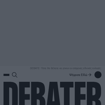
ΑΝΑΖΗΤΗΣΗ
DEBATE: Πότε θα θέλατε να γίνουν οι επόμενες εθνικές εκλογές;
Ψήφισε Εδώ