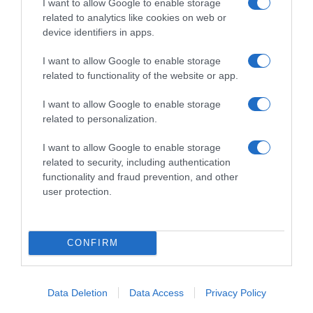
I want to allow Google to enable storage
04.07.2023 - 20:45
related to analytics like cookies on web or
device identifiers in apps.
I want to allow Google to enable storage
related to functionality of the website or app.
I want to allow Google to enable storage
related to personalization.
I want to allow Google to enable storage
related to security, including authentication
functionality and fraud prevention, and other
user protection.
CONFIRM
ΕΛΛΑΔΑ
Φωτιά στον Μύτικα Βιλίων – Επιχείρησαν
εναέριες δυνάμεις
Data Deletion
Data Access
Privacy Policy