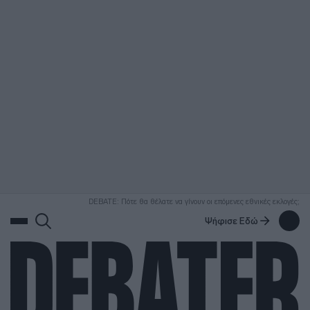
ΑΝΑΖΗΤΗΣΗ
DEBATE: Πότε θα θέλατε να γίνουν οι επόμενες εθνικές εκλογές;
Ψήφισε Εδώ