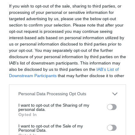
If you wish to opt-out of the sale, sharing to third parties, or
processing of your personal or sensitive information for
targeted advertising by us, please use the below opt-out
section to confirm your selection. Please note that after your
opt-out request is processed you may continue seeing
interest-based ads based on personal information utilized by
us or personal information disclosed to third parties prior to
your opt-out. You may separately opt-out of the further
disclosure of your personal information by third parties on the
IAB’s list of downstream participants. This information may
also be disclosed by us to third parties on the
IAB’s List of
Downstream Participants
that may further disclose it to other
third parties.
ΕΛΛΑΔΑ
Please note that this website/app uses one or more Google
Personal Data Processing Opt Outs
Μάνδρα – Καταγγελία στο DEBATER:
services and may gather and store information including but
«Μετέφεραν από παράνομη χωματερή
not limited to your visit or usage behaviour. You may click to
I want to opt-out of the Sharing of my
personal data.
επικίνδυνα υλικά και τα εναπόθεσαν σε άλλη»
grant or deny consent to Google and its third-party tags to
Opted In
use your data for below specified purposes in below Google
Δείτε βίντεο
consent section.
I want to opt-out of the Sale of my
Personal Data.
07.07.2023 - 13:34