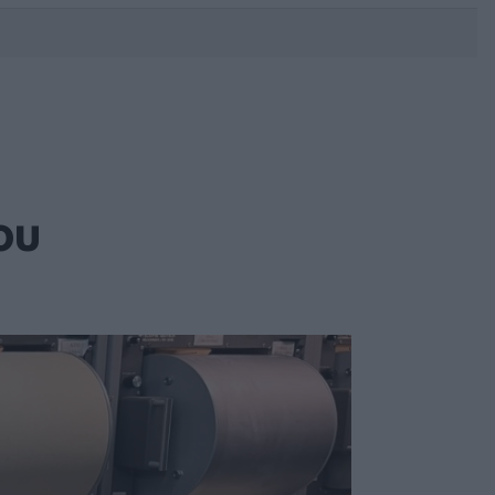
DEBATE: Πότε θα θέλατε να
γίνουν οι επόμενες εθνικές
εκλογές;
ου