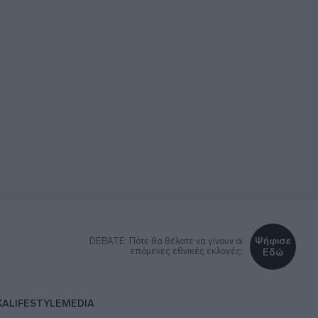
Ψήφισε
DEBATE: Πότε θα θέλατε να γίνουν οι
επόμενες εθνικές εκλογές;
Εδώ
ΚΑ
LIFESTYLE
MEDIA