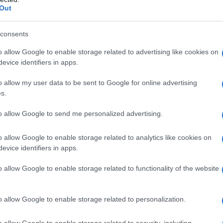
Out
η ως προτεινόμενη
ή στην Google
consents
o allow Google to enable storage related to advertising like cookies on
evice identifiers in apps.
o allow my user data to be sent to Google for online advertising
μιούργησαν τηλεφωνική γραμμή…
s.
ους
to allow Google to send me personalized advertising.
αλιακή στην Καλλιθέα – Θωρακίζεται η
αινόμενα (βίντεο)
o allow Google to enable storage related to analytics like cookies on
evice identifiers in apps.
στήματα αεροναυτιλίας στο νέο Διεθνές
αι να τεθεί σε λειτουργία τον Νοέμβριο
o allow Google to enable storage related to functionality of the website
o allow Google to enable storage related to personalization.
βρίου οι εγκύκλιοι που δεν αναρτώνται
 στις ιστοσελίδες των φορέων που τις
o allow Google to enable storage related to security, including