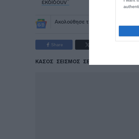
εκδίδουν”
authenti
Ακολούθησε το debater.gr στο
Go
Share
Tweet
ΚΑΣΟΣ
ΣΕΙΣΜΟΣ
ΣΕΙΣΜΟΣ ΤΩΡΑ