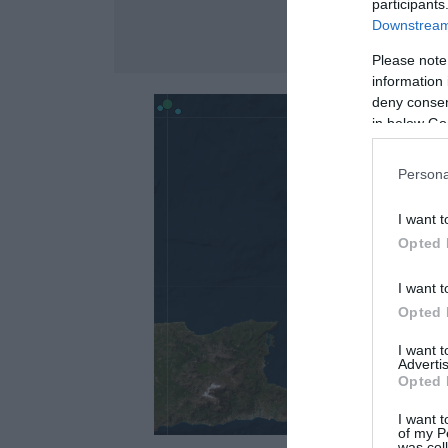
participants
Downstream 
Please note
information 
deny consent
in below Go
Persona
I want t
Opted 
I want t
Opted 
I want 
Advertis
Opted 
I want t
of my P
was col