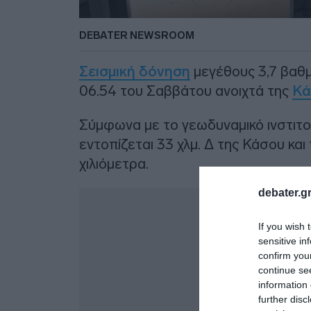
DEBATER NEWSROOM
Σεισμική δόνηση
μεγέθους 3,7 βαθμ
06.54 του Σαββάτου ανοιχτά της
Κά
Σύμφωνα με τo γεωδυναμικό ινστιτο
εντοπίζεται 33 χλμ. Δ της Κάσου και
χιλιόμετρα.
debater.gr
Δ
If you wish 
sensitive in
confirm you
continue se
information 
further disc