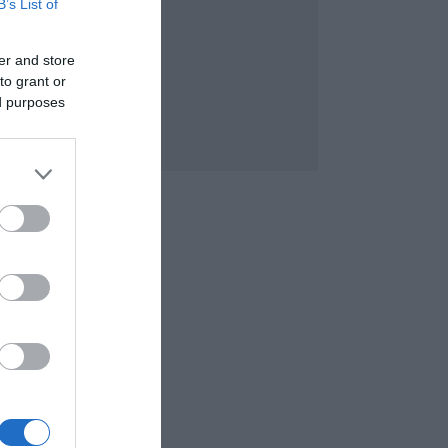
B’s List of
er and store
to grant or
ed purposes