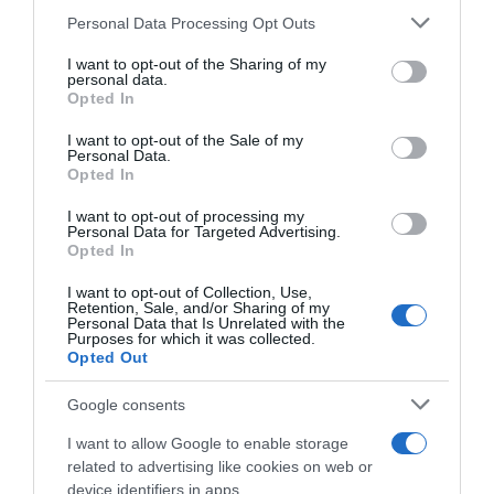
οικονομία”
Please note that this website/app uses one or more Google
Personal Data Processing Opt Outs
services and may gather and store information including but
“Ελευθέριος Βενιζέλος”: Συνελήφθη
not limited to your visit or usage behaviour. You may click to
I want to opt-out of the Sharing of my
37χρονος με 4 μαχαίρια και δύο ψαλίδια
personal data.
grant or deny consent to Google and its third-party tags to
Opted In
κλαδέματος
use your data for below specified purposes in below Google
consent section.
I want to opt-out of the Sale of my
Personal Data.
Opted In
Ακολούθησε το debater.gr στο
Google News
και μάθετε πρώτοι όλες τις ειδήσεις
I want to opt-out of processing my
Personal Data for Targeted Advertising.
Opted In
Share
Tweet
I want to opt-out of Collection, Use,
Retention, Sale, and/or Sharing of my
Personal Data that Is Unrelated with the
ΕΥΒΟΙΑ
ΣΕΙΣΜΟΙ
ΣΕΙΣΜΟΣ
Purposes for which it was collected.
Opted Out
ΣΕΙΣΜΟΣ ΣΤΗΝ ΕΥΒΟΙΑ
Google consents
ΔΙΑΦΗΜΙΣΗ
I want to allow Google to enable storage
related to advertising like cookies on web or
device identifiers in apps.