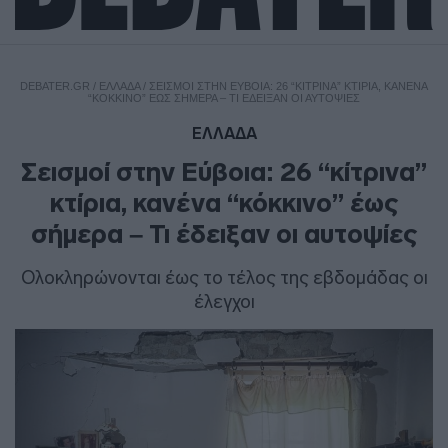
DEBATER.GR
/
ΕΛΛΑΔΑ
/
ΣΕΙΣΜΟΊ ΣΤΗΝ ΕΎΒΟΙΑ: 26 “ΚΊΤΡΙΝΑ” ΚΤΊΡΙΑ, ΚΑΝΈΝΑ
“ΚΌΚΚΙΝΟ” ΈΩΣ ΣΉΜΕΡΑ – ΤΙ ΈΔΕΙΞΑΝ ΟΙ ΑΥΤΟΨΊΕΣ
ΕΛΛΑΔΑ
Σεισμοί στην Εύβοια: 26 “κίτρινα”
κτίρια, κανένα “κόκκινο” έως
σήμερα – Τι έδειξαν οι αυτοψίες
Ολοκληρώνονται έως το τέλος της εβδομάδας οι
έλεγχοι