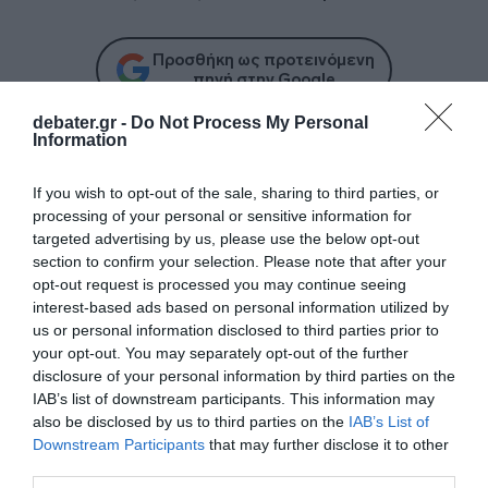
Προσθήκη ως προτεινόμενη
πηγή στην Google
debater.gr -
Do Not Process My Personal
Information
Ειδήσεις σήμερα
If you wish to opt-out of the sale, sharing to third parties, or
Δείτε τις προσπάθειες χελώνας να
processing of your personal or sensitive information for
targeted advertising by us, please use the below opt-out
γεννήσει σε παραλία της Ρόδου – Η
section to confirm your selection. Please note that after your
προειδοποίηση των κατοίκων (βίντεο)
opt-out request is processed you may continue seeing
interest-based ads based on personal information utilized by
Τροχαίο στον Κηφισό – Καθυστερήσεις
us or personal information disclosed to third parties prior to
στο ρεύμα προς Πειραιά
your opt-out. You may separately opt-out of the further
disclosure of your personal information by third parties on the
Μητσοτάκης: “Η ενίσχυση της
IAB’s list of downstream participants. This information may
παραγωγικής βάσης στρατηγική
also be disclosed by us to third parties on the
IAB’s List of
προτεραιότητα για μία πιο ανταγωνιστική,
Downstream Participants
that may further disclose it to other
εξωστρεφή και ανθεκτική ελληνική
third parties.