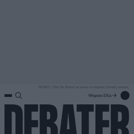
ΑΝΑΖΗΤΗΣΗ
DEBATE: Πότε θα θέλατε να γίνουν οι επόμενες εθνικές εκλογές;
Ψήφισε Εδώ