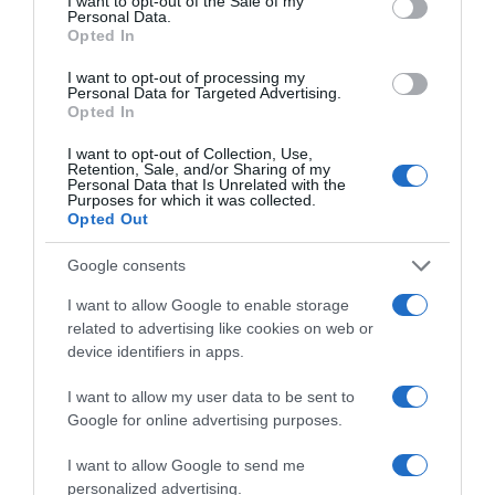
I want to opt-out of the Sale of my
Personal Data.
Opted In
I want to opt-out of processing my
Personal Data for Targeted Advertising.
Opted In
I want to opt-out of Collection, Use,
Retention, Sale, and/or Sharing of my
Personal Data that Is Unrelated with the
Purposes for which it was collected.
Opted Out
Google consents
ΕΛΛΑΔΑ
I want to allow Google to enable storage
Δύο συλλήψεις για τις πυρκαγιές σε
related to advertising like cookies on web or
Σκύρο και Λακωνία – Προκλήθηκαν
device identifiers in apps.
από γεννήτρια και ψησταριά
I want to allow my user data to be sent to
Οι Αρχές πέρασαν χειροπέδες σε 63χρονη και 71χρονο
Google for online advertising purposes.
I want to allow Google to send me
personalized advertising.