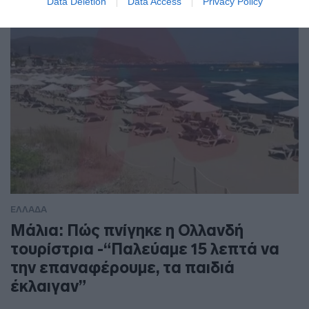
Data Deletion
Data Access
Privacy Policy
ΕΛΛΑΔΑ
Μάλια: Πώς πνίγηκε η Ολλανδή
τουρίστρια -“Παλεύαμε 15 λεπτά να
την επαναφέρουμε, τα παιδιά
έκλαιγαν”