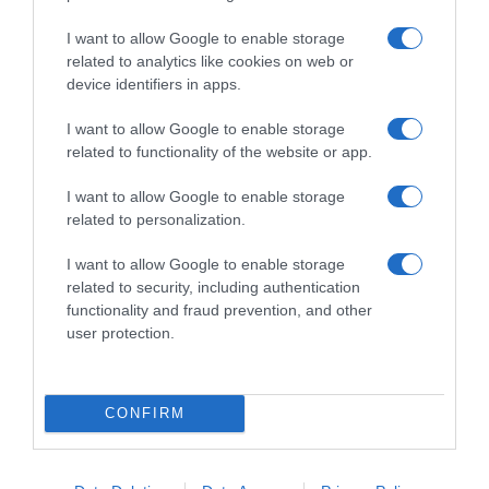
I want to allow Google to enable storage
related to analytics like cookies on web or
device identifiers in apps.
I want to allow Google to enable storage
related to functionality of the website or app.
I want to allow Google to enable storage
related to personalization.
I want to allow Google to enable storage
ΕΛΛΑΔΑ
related to security, including authentication
Προφυλακίστηκαν ο δήμαρχος
functionality and fraud prevention, and other
user protection.
Στυλίδας και δύο ακόμη για την
καταστροφική πυρκαγιά στην
Αττικοβοιωτία
CONFIRM
Ομόφωνη απόφαση Ανακρίτριας και Εισαγγελέα μετά από
μια μαραθώνια διαδικασία