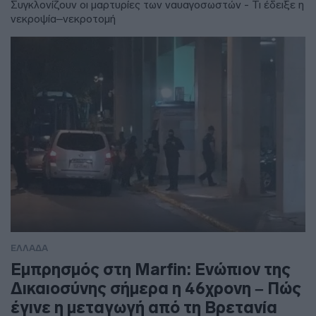
Συγκλονίζουν οι μαρτυρίες των ναυαγοσωστών - Τι έδειξε η
νεκροψία–νεκροτομή
ΕΛΛΑΔΑ
Εμπρησμός στη Marfin: Ενώπιον της
Δικαιοσύνης σήμερα η 46χρονη – Πώς
έγινε η μεταγωγή από τη Βρετανία