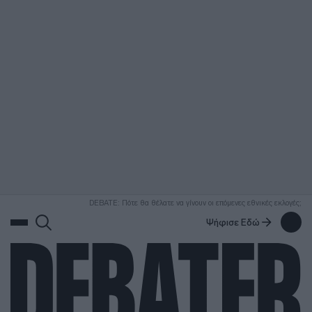
ΑΝΑΖΗΤΗΣΗ
DEBATE: Πότε θα θέλατε να γίνουν οι επόμενες εθνικές εκλογές;
Ψήφισε Εδώ