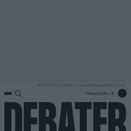
ΑΝΑΖΗΤΗΣΗ
DEBATE: Πότε θα θέλατε να γίνουν οι επόμενες εθνικές εκλογές;
Ψήφισε Εδώ