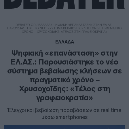
DEBATER.GR
/
ΕΛΛΑΔΑ
/
ΨΗΦΙΑΚΉ «ΕΠΑΝΆΣΤΑΣΗ» ΣΤΗΝ ΕΛ.ΑΣ.:
ΠΑΡΟΥΣΙΆΣΤΗΚΕ ΤΟ ΝΈΟ ΣΎΣΤΗΜΑ ΒΕΒΑΊΩΣΗΣ ΚΛΉΣΕΩΝ ΣΕ ΠΡΑΓΜΑΤΙΚΌ
ΧΡΌΝΟ – ΧΡΥΣΟΧΟΪ́ΔΗΣ: «ΤΈΛΟΣ ΣΤΗ ΓΡΑΦΕΙΟΚΡΑΤΊΑ»
ΕΛΛΑΔΑ
Ψηφιακή «επανάσταση» στην
ΕΛ.ΑΣ.: Παρουσιάστηκε το νέο
σύστημα βεβαίωσης κλήσεων σε
πραγματικό χρόνο –
Χρυσοχοΐδης: «Τέλος στη
γραφειοκρατία»
Έλεγχοι και βεβαίωση παραβάσεων σε real time
μέσω smartphones