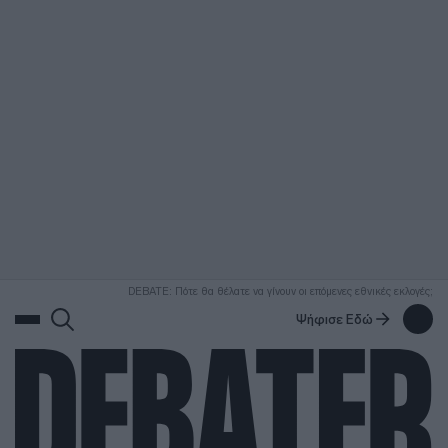
ΑΝΑΖΗΤΗΣΗ
DEBATE: Πότε θα θέλατε να γίνουν οι επόμενες εθνικές εκλογές;
Ψήφισε Εδώ