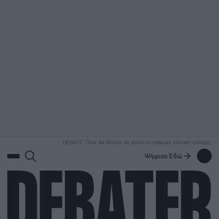
ΑΝΑΖΗΤΗΣΗ
DEBATE: Πότε θα θέλατε να γίνουν οι επόμενες εθνικές εκλογές;
Ψήφισε Εδώ