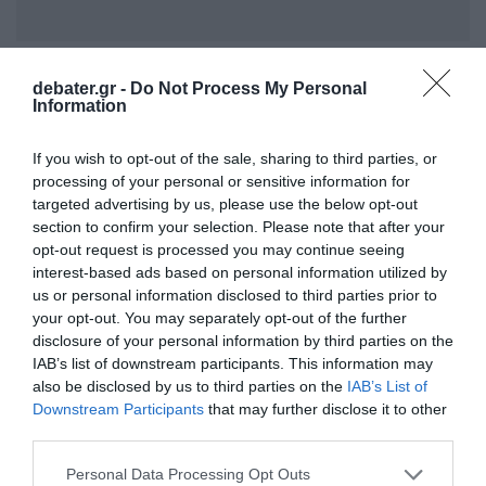
Ειδήσεις σήμερα
:
debater.gr -
Do Not Process My Personal
Information
ΗΠΑ: Αυτοκτονία και όχι τρομοκρατική
If you wish to opt-out of the sale, sharing to third parties, or
επίθεση η έκρηξη του Tesla Cybertruck
processing of your personal or sensitive information for
έξω από το ξενοδοχείο Τραμπ
targeted advertising by us, please use the below opt-out
section to confirm your selection. Please note that after your
ΔΙΑΦΗΜΙΣΗ
opt-out request is processed you may continue seeing
interest-based ads based on personal information utilized by
us or personal information disclosed to third parties prior to
your opt-out. You may separately opt-out of the further
disclosure of your personal information by third parties on the
IAB’s list of downstream participants. This information may
also be disclosed by us to third parties on the
IAB’s List of
Downstream Participants
that may further disclose it to other
third parties.
Please note that this website/app uses one or more Google
Personal Data Processing Opt Outs