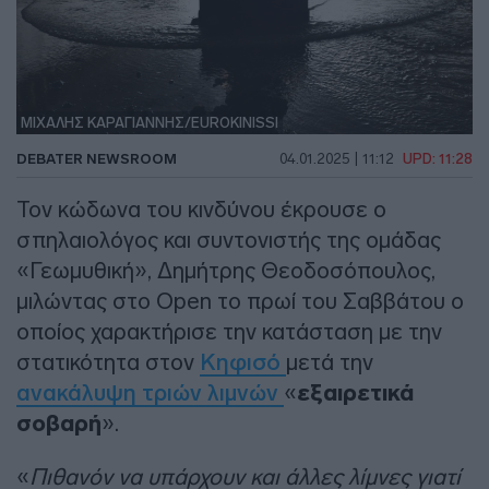
ΜΙΧΑΛΗΣ ΚΑΡΑΓΙΑΝΝΗΣ/EUROKINISSI
DEBATER NEWSROOM
04.01.2025 | 11:12
UPD: 11:28
Τον κώδωνα του κινδύνου έκρουσε ο
σπηλαιολόγος και συντονιστής της ομάδας
«Γεωμυθική», Δημήτρης Θεοδοσόπουλος,
μιλώντας στο Open το πρωί του Σαββάτου ο
οποίος χαρακτήρισε την κατάσταση με την
στατικότητα στον
Κηφισό
μετά την
ανακάλυψη τριών λιμνών
«
εξαιρετικά
σοβαρή
».
«
Πιθανόν να υπάρχουν και άλλες λίμνες γιατί