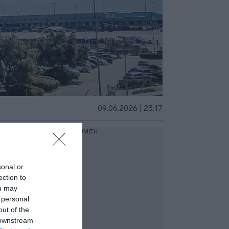
09.06.2026 | 23:17
ΔΙΑΦΗΜΙΣΗ
sonal or
ection to
ou may
 personal
out of the
 downstream