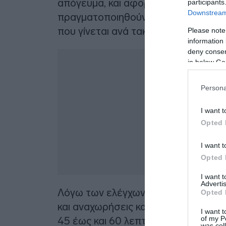
απόγευμα, και αφορούν τα ραδιοβοη
participants
Downstream 
πραγματοποιηθούν με ειδικό αεροσκά
που γίνεται ανά τακτά χρονικά διασ
Please note
information 
deny consent
Δ
in below Go
Persona
I want t
Opted 
I want t
Opted 
I want 
Advertis
Λόγω των ελέγχων αναμένεται να με
Opted 
και αναχωρήσεις και να υπάρξουν με
I want t
of my P
45 έως και 60 λεπτών, τόσο στις αν
was col