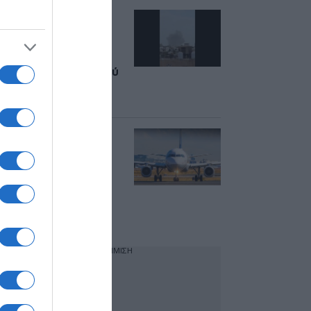
Υεμένη: Πλήγμα στο
αεροδρόμιο της
Σαναά για να
αποτραπεί
προσγείωση ιρανικού
αεροσκάφους
(βίντεο)
Fraport Greece:
Αύξηση 4,7% στην
διεθνή επιβατική
κίνηση σε
περιφερειακά
αεροδρόμια για τον
Ιούνιο 2026
ΔΙΑΦΗΜΙΣΗ