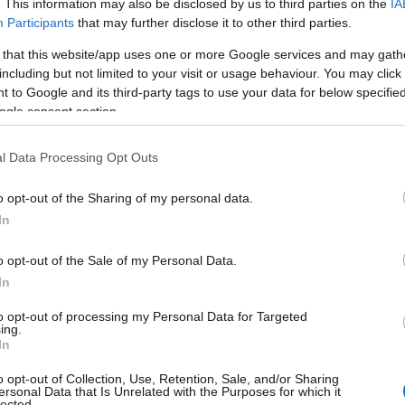
θήματα προσέγγισης ακριβείας. Θα
. This information may also be disclosed by us to third parties on the
IA
Participants
that may further disclose it to other third parties.
φος και πρόκειται για περιοδικό έλεγχο
τήματα σε όλα τα αεροδρόμια.
 that this website/app uses one or more Google services and may gath
including but not limited to your visit or usage behaviour. You may click 
 to Google and its third-party tags to use your data for below specifi
ΙΑΦΗΜΙΣΗ
ogle consent section.
l Data Processing Opt Outs
o opt-out of the Sharing of my personal data.
In
o opt-out of the Sale of my Personal Data.
In
to opt-out of processing my Personal Data for Targeted
ing.
ιωθεί η ροή της κυκλοφορίας σε αφίξεις
In
τά τις 3 το μεσημέρι καθυστερήσεις, από
o opt-out of Collection, Use, Retention, Sale, and/or Sharing
ersonal Data that Is Unrelated with the Purposes for which it
αχωρήσεις όσο και τις αφίξεις. Ωστόσο
lected.