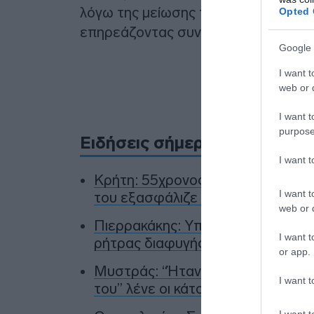
λόγω της μείωσης της ροής πιθανό
Opted 
επηρεάζοντας συνολικά το πτητικό 
Google 
I want t
Προσθήκ
web or d
πηγ
I want t
purpose
Ειδήσεις σήμερα
I want 
Κρήτη: 55χρονος έχασε 100.000 ε
I want t
του εξασφάλιζε αποδόσεις σε με
web or d
Πιερρακάκης: Υπέβαλε στην Κομισι
I want t
ρήτρας διαφυγής για την ενεργεια
or app.
Μυστράς: “Ήταν πολύ νευρικός κα
I want t
του” λένε οι κάτοικοι για τον 55χρ
I want t