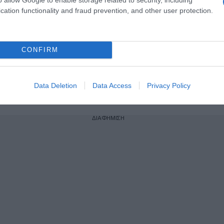
 για διακίνηση ναρκωτικών
cation functionality and fraud prevention, and other user protection.
ogle News
και μάθετε πρώτοι όλες τις ειδήσεις
CONFIRM
Data Deletion
Data Access
Privacy Policy
Σ ΒΕΝΙΖΕΛΟΣ
ΔΙΑΦΗΜΙΣΗ