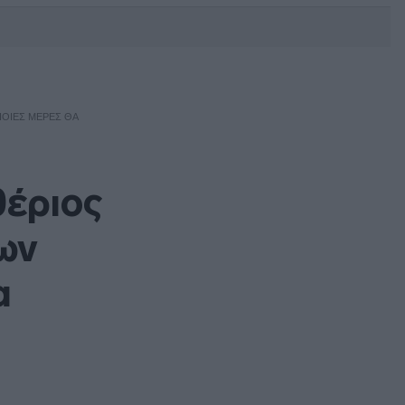
DEBATE: Πότε θα θέλατε να
γίνουν οι επόμενες εθνικές
εκλογές;
ΠΟΙΕΣ ΜΈΡΕΣ ΘΑ
θέριος
ων
α