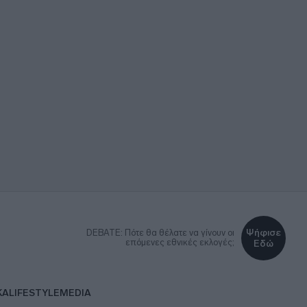
Ψήφισε
DEBATE: Πότε θα θέλατε να γίνουν οι
επόμενες εθνικές εκλογές;
Εδώ
ΚΑ
LIFESTYLE
MEDIA