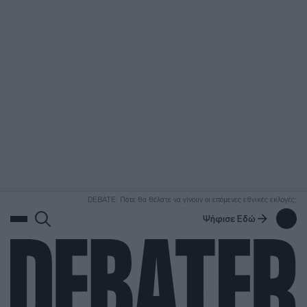
ΑΝΑΖΗΤΗΣΗ
DEBATE: Πότε θα θέλατε να γίνουν οι επόμενες εθνικές εκλογές;
Ψήφισε Εδώ