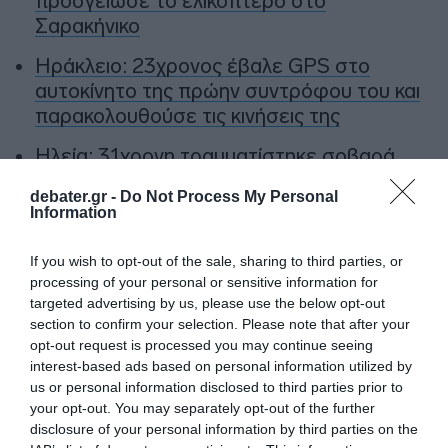
προσγείωσε το ελικόπτερο στο
Σαρακήνικο
Ηράκλειο: 23χρονος έβαλε GPS στο
αυτοκίνητο της πρώην συντρόφου του και
παρακολουθούσε τις κινήσεις της
Ηλεία: 31χρονη τραυματίστηκε σοβαρά
στον αυχένα μετά από βουτιά στη Γλύφα –
debater.gr -
Do Not Process My Personal
Συνελήφθη ο σύζυγός της
Information
If you wish to opt-out of the sale, sharing to third parties, or
Ακολούθησε το debater.gr στο
Google News
processing of your personal or sensitive information for
και μάθετε πρώτοι όλες τις ειδήσεις
targeted advertising by us, please use the below opt-out
section to confirm your selection. Please note that after your
opt-out request is processed you may continue seeing
Share
Tweet
interest-based ads based on personal information utilized by
us or personal information disclosed to third parties prior to
ΓΙΩΡΓΟΣ ΜΑΖΩΝΑΚΗΣ
ΤΡΑΓΟΥΔΙΣΤΕΣ
your opt-out. You may separately opt-out of the further
disclosure of your personal information by third parties on the
ΔΙΑΦΗΜΙΣΗ