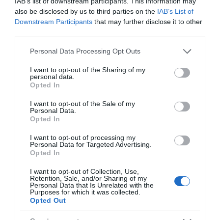
IAB’s list of downstream participants. This information may
also be disclosed by us to third parties on the
IAB’s List of
Downstream Participants
that may further disclose it to other
third parties.
Please note that this website/app uses one or more Google
Personal Data Processing Opt Outs
services and may gather and store information including but
not limited to your visit or usage behaviour. You may click to
I want to opt-out of the Sharing of my
personal data.
grant or deny consent to Google and its third-party tags to
Opted In
use your data for below specified purposes in below Google
consent section.
I want to opt-out of the Sale of my
Personal Data.
Opted In
ΣΧΟΛΙΑ
I want to opt-out of processing my
Personal Data for Targeted Advertising.
Opted In
I want to opt-out of Collection, Use,
Retention, Sale, and/or Sharing of my
Personal Data that Is Unrelated with the
Purposes for which it was collected.
Opted Out