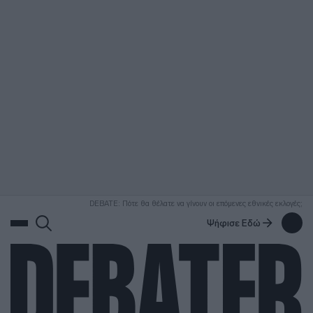
ΑΝΑΖΗΤΗΣΗ
DEBATE: Πότε θα θέλατε να γίνουν οι επόμενες εθνικές εκλογές;
Ψήφισε Εδώ