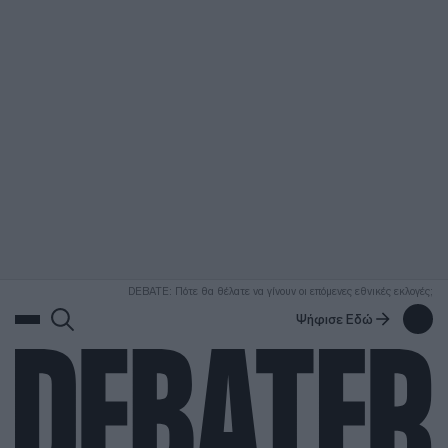
ΑΝΑΖΗΤΗΣΗ
DEBATE: Πότε θα θέλατε να γίνουν οι επόμενες εθνικές εκλογές;
Ψήφισε Εδώ