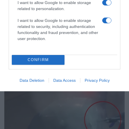
I want to allow Google to enable storage
related to personalization.
ΕΛΛΑΔΑ
I want to allow Google to enable storage
Χειροπέδες σε 12 οπαδούς κατά τη
related to security, including authentication
διάρκεια του αγώνα Παναθηναϊκός –
functionality and fraud prevention, and other
ΤΣΣΚΑ 1948 στο ΟΑΚΑ
user protection.
Για κατοχή ναρκωτικών, λέιζερ και καπνογόνων
CONFIRM
Data Deletion
Data Access
Privacy Policy