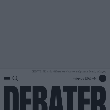
ΑΝΑΖΗΤΗΣΗ
DEBATE: Πότε θα θέλατε να γίνουν οι επόμενες εθνικές εκλογές;
Ψήφισε Εδώ