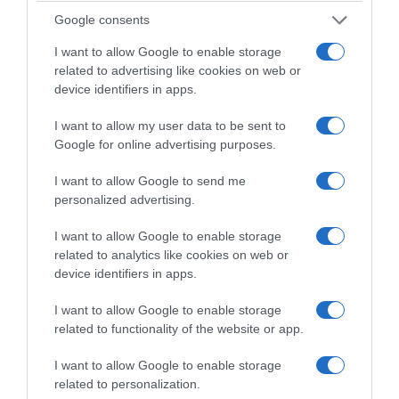
εμφανιστεί σε προγραμματισμένο μάθημα
Google consents
χορού και δεν απαντούσε στις κλήσεις τους.
I want to allow Google to enable storage
related to advertising like cookies on web or
Τότε αστυνομικοί μετέβησαν τότε στο σπίτι
device identifiers in apps.
της, όπου τη βρήκαν μόνη με τα παιδιά της.
I want to allow my user data to be sent to
Σύμφωνα με την ίδια, η γυναίκα ήταν σε καλή
Google for online advertising purposes.
κατάσταση και είχε δηλώσει ότι απλώς δεν
I want to allow Google to send me
επιθυμούσε να παραστεί στο μάθημα.
personalized advertising.
«Δεν υπήρχε κανένα άλλο απολύτως στοιχείο
I want to allow Google to enable storage
related to analytics like cookies on web or
που να δείχνει ότι αντιμετώπιζε πρόβλημα ή
device identifiers in apps.
ότι υφίστατο κακοποίηση», διαμήνυσε η
εκπρόσωπος της ΕΛ.ΑΣ., υπογραμμίζοντας
I want to allow Google to enable storage
related to functionality of the website or app.
ότι η Αστυνομία δεν είχε λάβει οποιαδήποτε
καταγγελία ή ενημέρωση που να υποδηλώνει
I want to allow Google to enable storage
κίνδυνο για τη ζωή ή τη σωματική της
related to personalization.