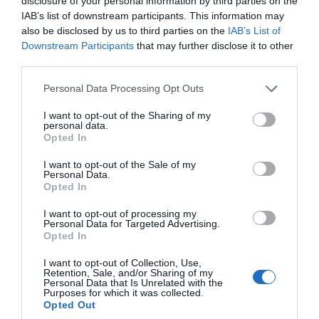
το ζήτημα παραμένει υπό διερεύνηση, καθώς
disclosure of your personal information by third parties on the
IAB’s list of downstream participants. This information may
η σορός της 39χρονης βρισκόταν σε πολύ
also be disclosed by us to third parties on the
IAB’s List of
κακή κατάσταση. Όπως δήλωσε, πέρα από τα
Downstream Participants
that may further disclose it to other
θανατηφόρα χτυπήματα, υπήρχαν και άλλα
third parties.
τραύματα στο σώμα της, τα οποία δεν
Please note that this website/app uses one or more Google
Personal Data Processing Opt Outs
κατάφεραν να την πλήξουν, γεγονός που
services and may gather and store information including but
not limited to your visit or usage behaviour. You may click to
I want to opt-out of the Sharing of my
καταδεικνύει την ένταση της επίθεσης. Για
personal data.
grant or deny consent to Google and its third-party tags to
Opted In
τον λόγο αυτό αναμένονται τα πλήρη
use your data for below specified purposes in below Google
αποτελέσματα της ιατροδικαστικής έκθεσης,
consent section.
I want to opt-out of the Sale of my
Personal Data.
αν και η πρώτη εικόνα, όπως τόνισε,
Opted In
αποσαφηνίζει σε μεγάλο βαθμό τι συνέβη.
I want to opt-out of processing my
Personal Data for Targeted Advertising.
Η Κωνσταντία Δημογλίδου αποκάλυψε
Opted In
επίσης ότι
η μοναδική φορά που η 39χρονη
I want to opt-out of Collection, Use,
Retention, Sale, and/or Sharing of my
είχε απασχολήσει την Αστυνομία ήταν τον
Personal Data that Is Unrelated with the
Purposes for which it was collected.
Νοέμβριο του 2025
, όταν φιλικά της
Opted Out
πρόσωπα ανησύχησαν επειδή δεν είχε