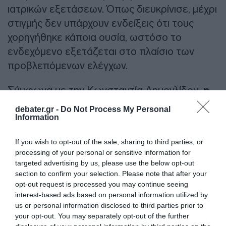
ιατρικών εξετάσεων. Όπως διευκρίνισε, μέχρι
στιγμής δεν υπάρχουν ενδείξεις ότι τους
χορηγήθηκε κάποια ουσία, ωστόσο το
ενδεχόμενο εξετάζεται στο πλαίσιο των
προβλεπόμενων ελέγχων.
Σύμφωνα με την Κωνσταντία Δημογλίδου,
η
γυναίκα έφερε δεκάδες τραύματα από
debater.gr -
Do Not Process My Personal
μαχαίρι, καθώς και πολλά αμυντικά
Information
τραύματα
, στοιχείο που, σύμφωνα με την
If you wish to opt-out of the sale, sharing to third parties, or
ίδια, δείχνει ξεκάθαρα ότι δεν ήταν η
processing of your personal or sensitive information for
επιτιθέμενη αλλά η αμυνόμενη.
targeted advertising by us, please use the below opt-out
section to confirm your selection. Please note that after your
Σε ό,τι αφορά το
ενδεχόμενο να είχε
opt-out request is processed you may continue seeing
interest-based ads based on personal information utilized by
προηγηθεί ξυλοδαρμός
πριν από τη
us or personal information disclosed to third parties prior to
δολοφονία, η κα Δημογλίδου ξεκαθάρισε ότι
your opt-out. You may separately opt-out of the further