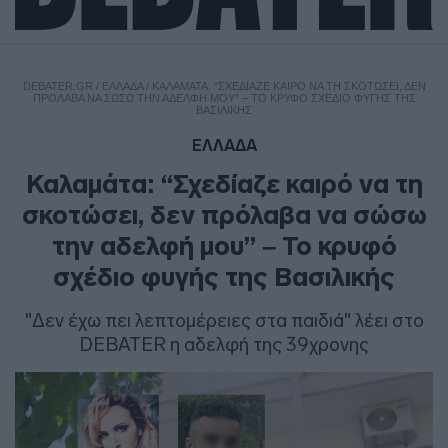
DEBATER.GR
/
ΕΛΛΑΔΑ
/
ΚΑΛΑΜΆΤΑ: “ΣΧΕΔΊΑΖΕ ΚΑΙΡΌ ΝΑ ΤΗ ΣΚΟΤΏΣΕΙ, ΔΕΝ
ΠΡΌΛΑΒΑ ΝΑ ΣΏΣΩ ΤΗΝ ΑΔΕΛΦΉ ΜΟΥ” – ΤΟ ΚΡΥΦΌ ΣΧΈΔΙΟ ΦΥΓΉΣ ΤΗΣ
ΒΑΣΙΛΙΚΉΣ
ΕΛΛΑΔΑ
Καλαμάτα: “Σχεδίαζε καιρό να τη
σκοτώσει, δεν πρόλαβα να σώσω
την αδελφή μου” – Το κρυφό
σχέδιο φυγής της Βασιλικής
"Δεν έχω πει λεπτομέρειες στα παιδιά" λέει στο
DEBATER η αδελφή της 39χρονης