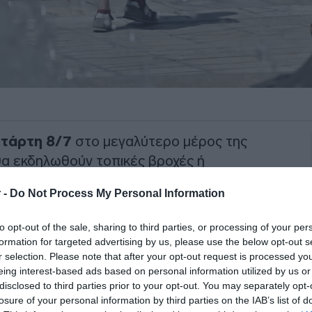
τάρτη 8/7
στο μεγαλύτερο μέρος της
θα εκδηλωθούν τοπικές βροχές ή
 -
Do Not Process My Personal Information
ΜΥ
, σήμερα αναμένονται λίγες
to opt-out of the sale, sharing to third parties, or processing of your per
ές και απογευματινές ώρες στα
formation for targeted advertising by us, please use the below opt-out s
ηλωθούν τοπικοί όμβροι ή μεμονωμένες
r selection. Please note that after your opt-out request is processed y
αία στη Μακεδονία, τη Θράκη και τα
eing interest-based ads based on personal information utilized by us or
disclosed to third parties prior to your opt-out. You may separately opt-
α αναπτυχθούν εκ νέου νεφώσεις και θα
losure of your personal information by third parties on the IAB’s list of
ωμένες καταιγίδες κυρίως στην