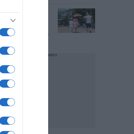
Καιρός σήμερα:
Άνοδος της
θερμοκρασίας και
αφρικανική σκόνη –
Πού θα εκδηλωθούν
μπόρες
ΔΙΑΦΗΜΙΣΗ