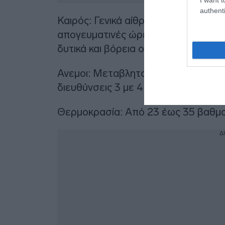
authenti
Καιρός: Γενικά αίθριος με πρόσκαιρε
απογευματινές ώρες οπότε είναι πι
δυτικά και βόρεια ορεινά.
Ανεμοι: Μεταβλητοί 3 και τις μεσημ
διευθύνσεις 3 με 4 μποφόρ.
Θερμοκρασία: Από 23 έως 35 βαθμο
Δ