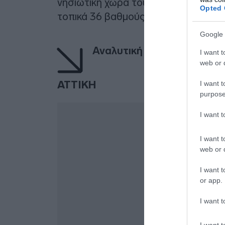
νησιωτική χώρα τους 31 με 33 βαθμο
Opted 
τοπικά 36 βαθμούς Κελσίου.
Google 
Αναλυτική πρόγνωση για ό
I want t
web or d
ΑΤΤΙΚΗ
I want t
purpose
I want 
I want t
web or d
I want t
or app.
I want t
I want t