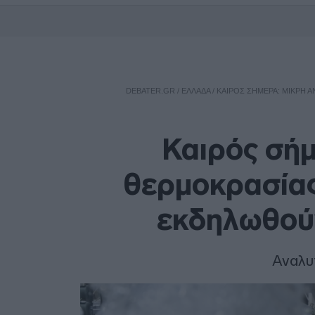
DEBATER.GR
/
ΕΛΛΑΔΑ
/
ΚΑΙΡΌΣ ΣΉΜΕΡΑ: ΜΙΚΡΉ Ά
Καιρός σήμ
θερμοκρασίας
εκδηλωθούν
Αναλυ