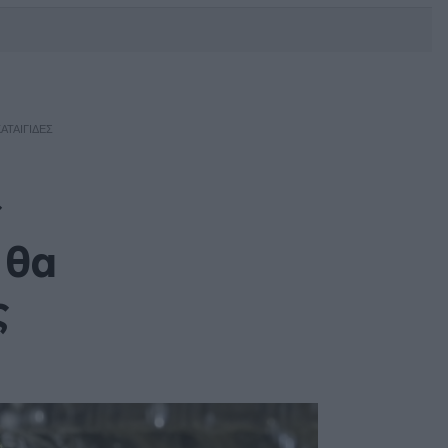
DEBATE: Πότε θα θέλατε να
γίνουν οι επόμενες εθνικές
εκλογές;
ΑΤΑΙΓΊΔΕΣ
ς
 θα
ς