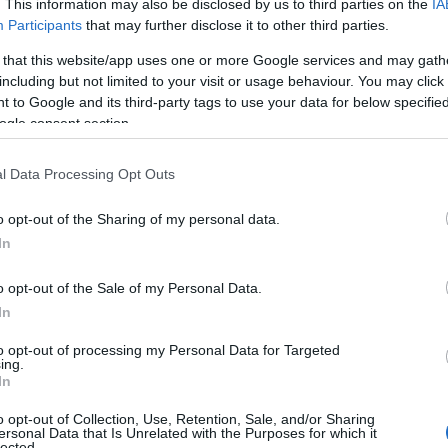
. This information may also be disclosed by us to third parties on the
IA
α.
Participants
that may further disclose it to other third parties.
 that this website/app uses one or more Google services and may gath
ΙΑΦΗΜΙΣΗ
including but not limited to your visit or usage behaviour. You may click 
 to Google and its third-party tags to use your data for below specifi
ogle consent section.
l Data Processing Opt Outs
o opt-out of the Sharing of my personal data.
In
o opt-out of the Sale of my Personal Data.
In
υθύνσεις 3 με 5 και τοπικά στο Αιγαίο 6
to opt-out of processing my Personal Data for Targeted
ing.
In
o opt-out of Collection, Use, Retention, Sale, and/or Sharing
ή άνοδο στα ηπειρωτικά. Θα φτάσει στη
ersonal Data that Is Unrelated with the Purposes for which it
lected.