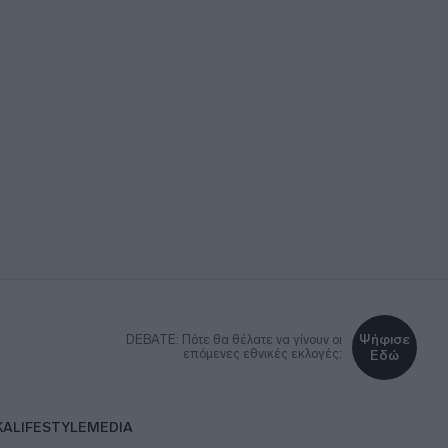
Ψήφισε
DEBATE: Πότε θα θέλατε να γίνουν οι
επόμενες εθνικές εκλογές;
Εδώ
ΚΑ
LIFESTYLE
MEDIA