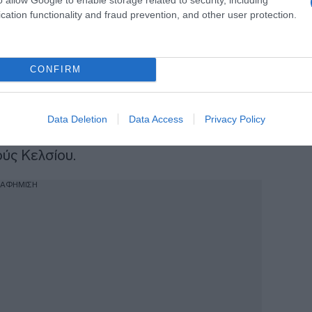
cation functionality and fraud prevention, and other user protection.
ς νεφώσεις τις μεσημβρινές και
θανό να σημειωθούν τοπικοί όμβροι στα
CONFIRM
βρινές και απογευματινές ώρες από νότιες
Data Deletion
Data Access
Privacy Policy
ύς Κελσίου.
ΙΑΦΗΜΙΣΗ