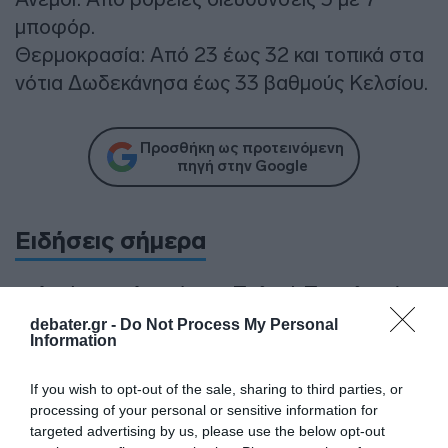
μποφόρ.
Θερμοκρασία: Από 23 έως 32 και τοπικά στα
νότια Δωδεκάνησα έως 33 βαθμούς Κελσίου.
Προσθήκη ως προτεινόμενη
πηγή στην Google
Ειδήσεις σήμερα
Ανοίγει τη Δευτέρα η Παλαιά Παραλιακή
στην Καλλιθέα – Θωρακίζεται η περιοχή
debater.gr -
Do Not Process My Personal
Information
απέναντι σε πλημμυρικά φαινόμενα
(βίντεο)
If you wish to opt-out of the sale, sharing to third parties, or
Υπογράφηκε η σύμβαση για τα συστήματα
processing of your personal or sensitive information for
αεροναυτιλίας στο νέο Διεθνές
targeted advertising by us, please use the below opt-out