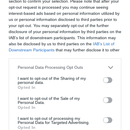
section to confirm your selection. Please note that after your
Αεροδρόμιο Ηρακλείου – Αναμένεται να
opt-out request is processed you may continue seeing
τεθεί σε λειτουργία τον Νοέμβριο του
interest-based ads based on personal information utilized by
2028
us or personal information disclosed to third parties prior to
your opt-out. You may separately opt-out of the further
Χατζηδάκης: “Άκυρες από 1η Οκτωβρίου οι
disclosure of your personal information by third parties on the
εγκύκλιοι που δεν αναρτώνται –
IAB’s list of downstream participants. This information may
Υποχρεωτική η δημοσίευσή τους στις
also be disclosed by us to third parties on the
IAB’s List of
Downstream Participants
that may further disclose it to other
ιστοσελίδες των φορέων που τις εκδίδουν”
third parties.
Η Ελλάδα στις κορυφαίες επιλογές των
Please note that this website/app uses one or more Google
Personal Data Processing Opt Outs
Ευρωπαίων ταξιδιωτών, σύμφωνα με
services and may gather and store information including but
έρευνα του ΕΟΤ
not limited to your visit or usage behaviour. You may click to
I want to opt-out of the Sharing of my
personal data.
grant or deny consent to Google and its third-party tags to
Opted In
use your data for below specified purposes in below Google
Ακολούθησε το debater.gr στο
Google News
consent section.
I want to opt-out of the Sale of my
και μάθετε πρώτοι όλες τις ειδήσεις
Personal Data.
Opted In
I want to opt-out of processing my
Share
Tweet
Personal Data for Targeted Advertising.
Opted In