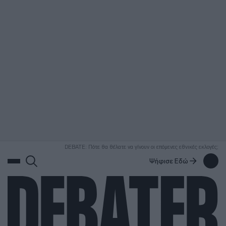
ΑΝΑΖΗΤΗΣΗ
DEBATE: Πότε θα θέλατε να γίνουν οι επόμενες εθνικές εκλογές;
Ψήφισε Εδώ