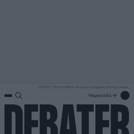
ΑΝΑΖΗΤΗΣΗ
DEBATE: Πότε θα θέλατε να γίνουν οι επόμενες εθνικές εκλογές;
Ψήφισε Εδώ