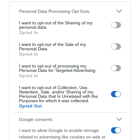
Please note that this website/app uses one or more Google
Personal Data Processing Opt Outs
services and may gather and store information including but
not limited to your visit or usage behaviour. You may click to
I want to opt-out of the Sharing of my
personal data.
grant or deny consent to Google and its third-party tags to
Opted In
use your data for below specified purposes in below Google
consent section.
I want to opt-out of the Sale of my
Personal Data.
Opted In
I want to opt-out of processing my
Personal Data for Targeted Advertising.
Opted In
I want to opt-out of Collection, Use,
Retention, Sale, and/or Sharing of my
Personal Data that Is Unrelated with the
Purposes for which it was collected.
Opted Out
Google consents
I want to allow Google to enable storage
related to advertising like cookies on web or