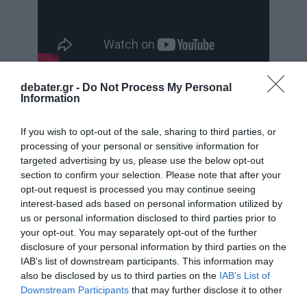
debater.gr -
Do Not Process My Personal
Επί τόπου παραμένουν ισχυρές
Information
πυροσβεστικές δυνάμεις, καθώς η φωτιά
If you wish to opt-out of the sale, sharing to third parties, or
συνεχίζει να καίει, ενώ στο σημείο μετέβη και
processing of your personal or sensitive information for
το
Ανακριτικο Κλιμάκιο Αντιμετώπισης
targeted advertising by us, please use the below opt-out
Εμπρησμου της Δυτικής Αττικής
για την
section to confirm your selection. Please note that after your
opt-out request is processed you may continue seeing
διερεύνηση των αιτίων της.
interest-based ads based on personal information utilized by
us or personal information disclosed to third parties prior to
your opt-out. You may separately opt-out of the further
disclosure of your personal information by third parties on the
IAB’s list of downstream participants. This information may
also be disclosed by us to third parties on the
IAB’s List of
Downstream Participants
that may further disclose it to other
third parties.