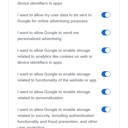
device identifiers in apps.
I want to allow my user data to be sent to
Google for online advertising purposes.
Προσθήκη ως προτεινόμενη
πηγή στην Google
I want to allow Google to send me
personalized advertising.
Ειδήσεις σήμερα
I want to allow Google to enable storage
related to analytics like cookies on web or
device identifiers in apps.
Δείτε τις προσπάθειες χελώνας να
γεννήσει σε παραλία της Ρόδου – Η
I want to allow Google to enable storage
προειδοποίηση των κατοίκων (βίντεο)
related to functionality of the website or app.
Τροχαίο στον Κηφισό – Καθυστερήσεις
I want to allow Google to enable storage
στο ρεύμα προς Πειραιά
related to personalization.
Μητσοτάκης: “Η ενίσχυση της
I want to allow Google to enable storage
related to security, including authentication
παραγωγικής βάσης στρατηγική
functionality and fraud prevention, and other
προτεραιότητα για μία πιο ανταγωνιστική,
user protection.