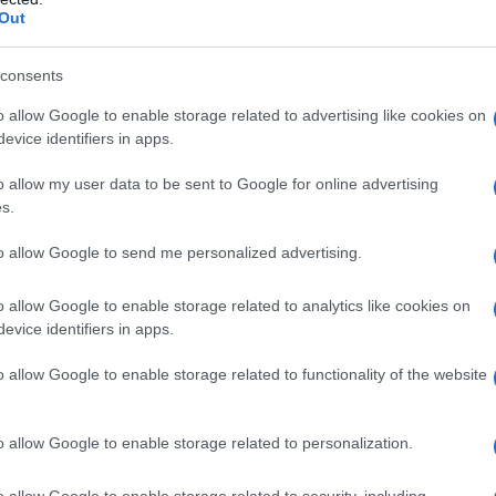
Out
consents
o allow Google to enable storage related to advertising like cookies on
evice identifiers in apps.
o allow my user data to be sent to Google for online advertising
η ως προτεινόμενη
s.
ή στην Google
to allow Google to send me personalized advertising.
o allow Google to enable storage related to analytics like cookies on
evice identifiers in apps.
κρασίας, με 41,2 βαθμούς Κελσίου
o allow Google to enable storage related to functionality of the website
ιά διατάχθηκαν να εκκενώσουν το
o allow Google to enable storage related to personalization.
 στην Ινδία για λάθη και περιεχόμενο
o allow Google to enable storage related to security, including