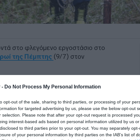
οντά στο φλεγόμενο εργοστάσιο στο
πρωί της Πέμπτης
(9/7) στον
α εστία εντοπίζεται σε υπαίθριο χώρο
 -
Do Not Process My Personal Information
.
to opt-out of the sale, sharing to third parties, or processing of your per
ΙΑΦΗΜΙΣΗ
formation for targeted advertising by us, please use the below opt-out s
r selection. Please note that after your opt-out request is processed y
eing interest-based ads based on personal information utilized by us or
disclosed to third parties prior to your opt-out. You may separately opt-
losure of your personal information by third parties on the IAB’s list of