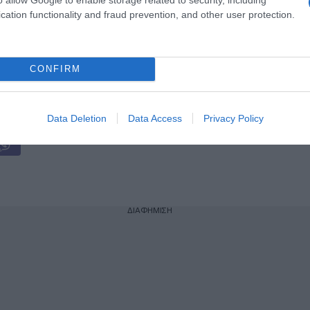
cation functionality and fraud prevention, and other user protection.
έσματα από τις πρώτες μικροβιολογικές
CONFIRM
ogle News
και μάθετε πρώτοι όλες τις ειδήσεις
Data Deletion
Data Access
Privacy Policy
ΔΙΑΦΗΜΙΣΗ