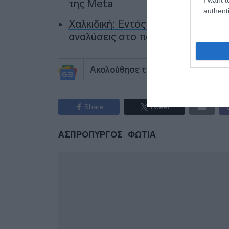
της Meta
authenti
Χαλκιδική: Εντός ορίων τα αποτελ
αναλύσεις στο πόσιμο νερό
Ακολούθησε το debater.gr στο
Go
Share
Tweet
ΑΣΠΡΟΠΥΡΓΟΣ
ΦΩΤΙΑ