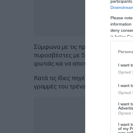
participants
Downstream 
Please note
information 
deny consent
in below Go
Σύμφωνα με τις πρώτες πληροφορίες
Persona
πυροσβέστες με 5 οχήματα, προκει
φωτιάς και να αποτρέψουν την επέκ
I want t
Opted 
Κατά τις ίδιες πηγές, η πυρκαγιά καί
γραμμές του τρένου.
I want t
Opted 
I want 
Advertis
Opted 
I want t
of my P
was col