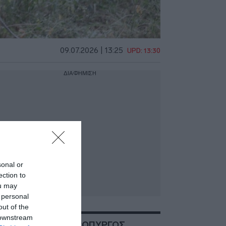
09.07.2026 | 13:25
UPD: 13:30
ΔΙΑΦΗΜΙΣΗ
sonal or
ection to
ou may
 personal
out of the
 downstream
ΣΧΕΤΙΚΑ ΜΕ:ΑΣΠΡΟΠΥΡΓΟΣ