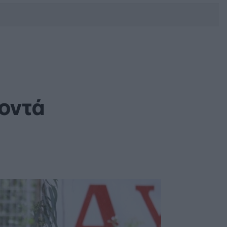
DEBATE: Πότε θα θέλατε να
γίνουν οι επόμενες εθνικές
εκλογές;
οντά