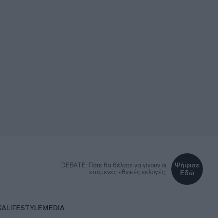
Ψήφισε
DEBATE: Πότε θα θέλατε να γίνουν οι
επόμενες εθνικές εκλογές;
Εδώ
ΚΑ
LIFESTYLE
MEDIA