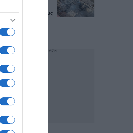
Ασπρόπυργο:
Ελεύθεροι με
περιοριστικούς όρους
ο ιδιοκτήτης της
επιχείρησης και ο
ενοικιαστής του
βυτιοφόρου
ΔΙΑΦΗΜΙΣΗ