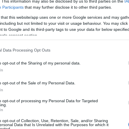
. This information may also be disclosed by us to third parties on the
IA
Participants
that may further disclose it to other third parties.
 that this website/app uses one or more Google services and may gath
including but not limited to your visit or usage behaviour. You may click 
 to Google and its third-party tags to use your data for below specifi
ogle consent section.
, στο σημείο επιχειρούν 15
l Data Processing Opt Outs
μένου να περιορίσουν την εξάπλωση της
τασή της.
o opt-out of the Sharing of my personal data.
In
ει ξερά χόρτα σε σημείο κοντά στις
o opt-out of the Sale of my Personal Data.
In
to opt-out of processing my Personal Data for Targeted
ing.
In
o opt-out of Collection, Use, Retention, Sale, and/or Sharing
ersonal Data that Is Unrelated with the Purposes for which it
lected.