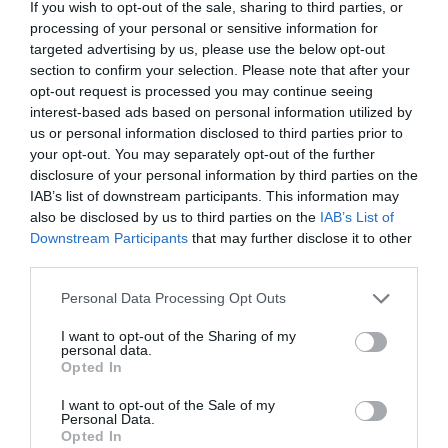
If you wish to opt-out of the sale, sharing to third parties, or
processing of your personal or sensitive information for
ΔΙΑΦΗΜΙΣΗ
targeted advertising by us, please use the below opt-out
section to confirm your selection. Please note that after your
opt-out request is processed you may continue seeing
interest-based ads based on personal information utilized by
us or personal information disclosed to third parties prior to
your opt-out. You may separately opt-out of the further
disclosure of your personal information by third parties on the
IAB’s list of downstream participants. This information may
also be disclosed by us to third parties on the
IAB’s List of
Downstream Participants
that may further disclose it to other
third parties.
Please note that this website/app uses one or more Google
Personal Data Processing Opt Outs
services and may gather and store information including but
Προσθήκη ως προτεινόμενη
not limited to your visit or usage behaviour. You may click to
I want to opt-out of the Sharing of my
personal data.
πηγή στην Google
grant or deny consent to Google and its third-party tags to
Opted In
use your data for below specified purposes in below Google
consent section.
I want to opt-out of the Sale of my
Personal Data.
Ακολούθησε το debater.gr στο
Google News
Opted In