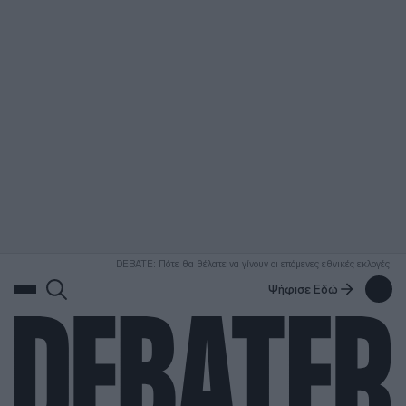
ΑΝΑΖΗΤΗΣΗ
DEBATE: Πότε θα θέλατε να γίνουν οι επόμενες εθνικές εκλογές;
Ψήφισε Εδώ