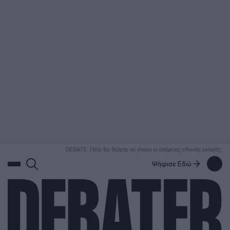
ΑΝΑΖΗΤΗΣΗ
DEBATE: Πότε θα θέλατε να γίνουν οι επόμενες εθνικές εκλογές;
Ψήφισε Εδώ