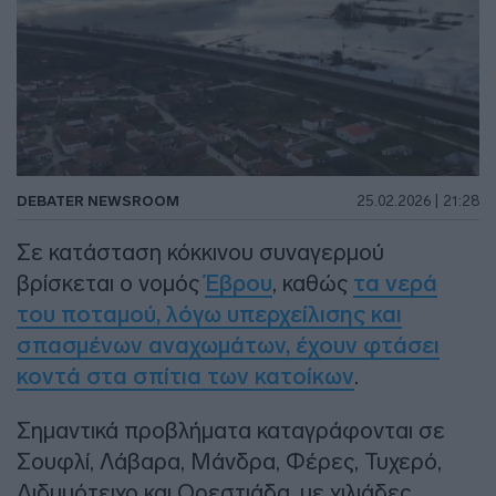
DEBATER NEWSROOM
25.02.2026 | 21:28
Σε κατάσταση κόκκινου συναγερμού
βρίσκεται ο νομός
Έβρου
, καθώς
τα νερά
του ποταμού, λόγω υπερχείλισης και
σπασμένων αναχωμάτων, έχουν φτάσει
κοντά στα σπίτια των κατοίκων
.
Σημαντικά προβλήματα καταγράφονται σε
Σουφλί, Λάβαρα, Μάνδρα, Φέρες, Τυχερό,
Διδυμότειχο και Ορεστιάδα, με χιλιάδες