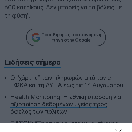
600 κατοίκους. Δεν μπορείς να τα βάλεις με
τη φύση”.
Προσθήκη ως προτεινόμενη
πηγή στην Google
Ειδήσεις σήμερα
Ο “χάρτης” των πληρωμών από τον e-
ΕΦΚΑ και τη ΔΥΠΑ έως τις 14 Αυγούστου
Health Monitoring: Η εθνική υποδομή για
αξιοποίηση δεδομένων υγείας προς
όφελος των πολιτών
ΠΑΣΟΚ: “Τα επιχειρήματα και οι πίνακες
του κ. Σκέρτσου διαρκούν μέχρι τα