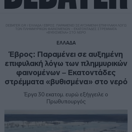
DEBATER.GR
/
ΕΛΛΑΔΑ
/
ΈΒΡΟΣ: ΠΑΡΑΜΈΝΕΙ ΣΕ ΑΥΞΗΜΈΝΗ ΕΠΙΦΥΛΑΚΉ ΛΌΓΩ
ΤΩΝ ΠΛΗΜΜΥΡΙΚΏΝ ΦΑΙΝΟΜΈΝΩΝ – ΕΚΑΤΟΝΤΆΔΕΣ ΣΤΡΈΜΜΑΤΑ
«ΒΥΘΙΣΜΈΝΑ» ΣΤΟ ΝΕΡΌ
ΕΛΛΑΔΑ
Έβρος: Παραμένει σε αυξημένη
επιφυλακή λόγω των πλημμυρικών
φαινομένων – Εκατοντάδες
στρέμματα «βυθισμένα» στο νερό
Έργα 30 εκατομ. ευρώ εξήγγειλε ο
Πρωθυπουργός