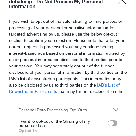
debater.gr -
Do Not Process My Personal
επόμενα που αναιρούν τα προηγούμενα”
Information
Τσίπρας: Στις 2 Σεπτεμβρίου η παρουσίαση
If you wish to opt-out of the sale, sharing to third parties, or
του οικονομικού προγράμματος της ΕΛ.Α.Σ.
processing of your personal or sensitive information for
στη Θεσσαλονίκη
targeted advertising by us, please use the below opt-out
section to confirm your selection. Please note that after your
opt-out request is processed you may continue seeing
Ακολούθησε το debater.gr στο
Google News
interest-based ads based on personal information utilized by
και μάθετε πρώτοι όλες τις ειδήσεις
us or personal information disclosed to third parties prior to
your opt-out. You may separately opt-out of the further
disclosure of your personal information by third parties on the
Share
Tweet
IAB’s list of downstream participants. This information may
also be disclosed by us to third parties on the
IAB’s List of
Downstream Participants
that may further disclose it to other
ΕΒΡΟΣ
ΚΥΡΙΑΚΟΣ ΜΗΤΣΟΤΑΚΗΣ
ΠΛΗΜΜΥΡΕΣ
third parties.
ΔΙΑΦΗΜΙΣΗ
Please note that this website/app uses one or more Google
Personal Data Processing Opt Outs
services and may gather and store information including but
not limited to your visit or usage behaviour. You may click to
I want to opt-out of the Sharing of my
personal data.
grant or deny consent to Google and its third-party tags to
Opted In
use your data for below specified purposes in below Google