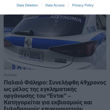
Data Deletion
Data Access
Privacy Policy
ΕΛΛΑΔΑ
Παλαιό Φάληρο: Συνελήφθη 49χρονος
ως μέλος της εγκληματικής
οργάνωσης του “Έντικ” –
Κατηγορείται για εκβιασμούς και
ξυλοδαρμούς επιχειρηματιών