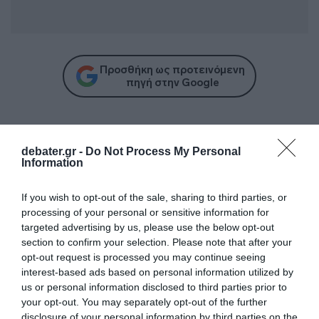
Προσθήκη ως προτεινόμενη
πηγή στην Google
Ειδήσεις σήμερα
debater.gr -
Do Not Process My Personal
Information
ΠΑΣΟΚ: “Έκθεση – κόλαφος του ΟΟΣΑ
διαλύει το success story της κυβέρνησης”
If you wish to opt-out of the sale, sharing to third parties, or
processing of your personal or sensitive information for
Σαμοθράκη: Αίσιο τέλος για ηλικιωμένη
targeted advertising by us, please use the below opt-out
Ιταλίδα τουρίστρια που έχασε τις αισθήσεις
section to confirm your selection. Please note that after your
της – Σώθηκε χάρη στην άμεση επέμβαση
opt-out request is processed you may continue seeing
νεαρού ναυαγοσώστη
interest-based ads based on personal information utilized by
us or personal information disclosed to third parties prior to
Χαλκιδική: Επιχείρηση μεταφοράς
your opt-out. You may separately opt-out of the further
disclosure of your personal information by third parties on the