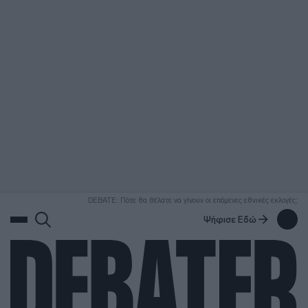
ΑΝΑΖΗΤΗΣΗ
DEBATE: Πότε θα θέλατε να γίνουν οι επόμενες εθνικές εκλογές;
Ψήφισε Εδώ