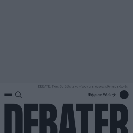
ΑΝΑΖΗΤΗΣΗ
DEBATE: Πότε θα θέλατε να γίνουν οι επόμενες εθνικές εκλογές;
Ψήφισε Εδώ