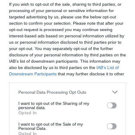
If you wish to opt-out of the sale, sharing to third parties, or
processing of your personal or sensitive information for
targeted advertising by us, please use the below opt-out
Προσθήκη ως προτεινόμενη
section to confirm your selection. Please note that after your
πηγή στην Google
opt-out request is processed you may continue seeing
interest-based ads based on personal information utilized by
us or personal information disclosed to third parties prior to
your opt-out. You may separately opt-out of the further
Ακολούθησε το debater.gr στο
Google News
disclosure of your personal information by third parties on the
και μάθετε πρώτοι όλες τις ειδήσεις
IAB’s list of downstream participants. This information may
also be disclosed by us to third parties on the
IAB’s List of
Downstream Participants
that may further disclose it to other
Share
Tweet
third parties.
Please note that this website/app uses one or more Google
EUROPRIDE THESSALONIKI
PRIDE
Personal Data Processing Opt Outs
services and may gather and store information including but
ΘΕΣΣΑΛΟΝΙΚΗ
ΛΟΑΤΚΙ+ ΚΟΙΝΟΤΗΤΑ
not limited to your visit or usage behaviour. You may click to
I want to opt-out of the Sharing of my
personal data.
grant or deny consent to Google and its third-party tags to
Opted In
ΔΙΑΦΗΜΙΣΗ
use your data for below specified purposes in below Google
consent section.
I want to opt-out of the Sale of my
Personal Data.
Opted In