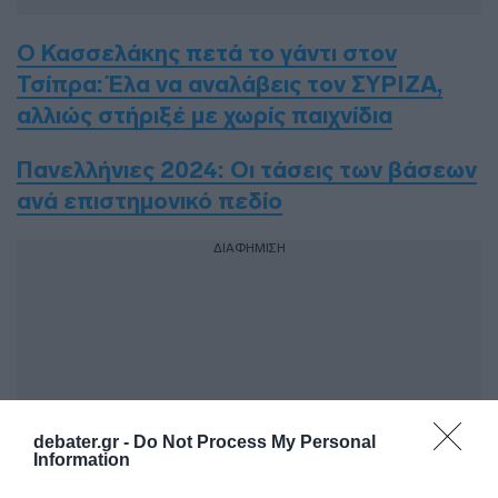
Ο Κασσελάκης πετά το γάντι στον
Τσίπρα: Έλα να αναλάβεις τον ΣΥΡΙΖΑ,
αλλιώς στήριξέ με χωρίς παιχνίδια
Πανελλήνιες 2024: Οι τάσεις των βάσεων
ανά επιστημονικό πεδίο
ΔΙΑΦΗΜΙΣΗ
debater.gr -
Do Not Process My Personal
Information