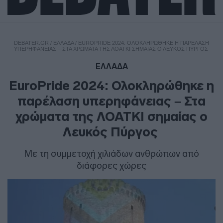
DEBATER.GR
/
ΕΛΛΑΔΑ
/
EUROPRIDE 2024: ΟΛΟΚΛΗΡΏΘΗΚΕ Η ΠΑΡΈΛΑΣΗ
ΥΠΕΡΗΦΆΝΕΙΑΣ – ΣΤΑ ΧΡΏΜΑΤΑ ΤΗΣ ΛΟΑΤΚΙ ΣΗΜΑΊΑΣ Ο ΛΕΥΚΌΣ ΠΎΡΓΟΣ
ΕΛΛΑΔΑ
EuroPride 2024: Ολοκληρώθηκε η
παρέλαση υπερηφάνειας – Στα
χρώματα της ΛΟΑΤΚΙ σημαίας ο
Λευκός Πύργος
Με τη συμμετοχή χιλιάδων ανθρώπων από
διάφορες χώρες