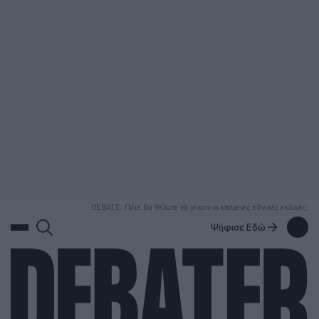
ΑΝΑΖΗΤΗΣΗ
DEBATE: Πότε θα θέλατε να γίνουν οι επόμενες εθνικές εκλογές;
Ψήφισε Εδώ