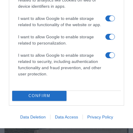
device identifiers in apps.
I want to allow Google to enable storage
related to functionality of the website or app.
ΕΛΛΑΔΑ
I want to allow Google to enable storage
related to personalization.
Ανοίγει τη Δευτέρα η Παλαιά
Παραλιακή στην Καλλιθέα –
I want to allow Google to enable storage
Θωρακίζεται η περιοχή απέναντι σε
related to security, including authentication
πλημμυρικά φαινόμενα (βίντεο)
functionality and fraud prevention, and other
user protection.
Από τη Λεωφόρο Θησέως έως την οδό Καποδιστρίου
CONFIRM
Data Deletion
Data Access
Privacy Policy