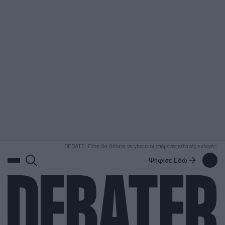
ΑΝΑΖΗΤΗΣΗ
DEBATE: Πότε θα θέλατε να γίνουν οι επόμενες εθνικές εκλογές;
Ψήφισε Εδώ