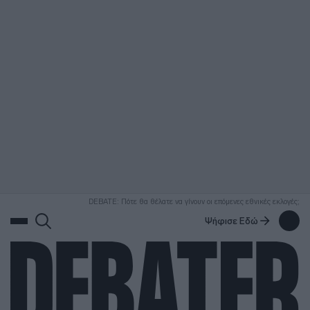
ΑΝΑΖΗΤΗΣΗ
DEBATE: Πότε θα θέλατε να γίνουν οι επόμενες εθνικές εκλογές;
Ψήφισε Εδώ