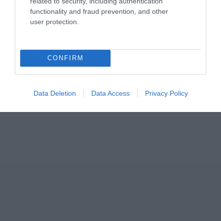
related to security, including authentication
functionality and fraud prevention, and other
user protection.
CONFIRM
ΣΧΟΛΙΑ
Data Deletion
Data Access
Privacy Policy