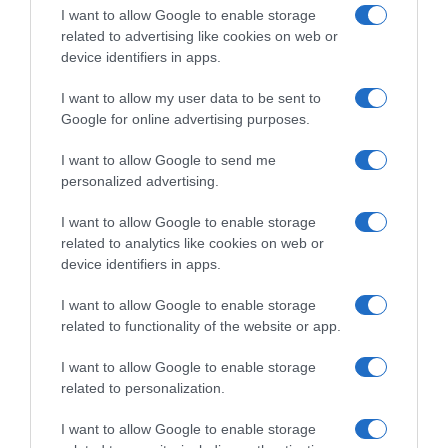
I want to allow Google to enable storage
ιστοσελίδες των φορέων που τις εκδίδουν”
related to advertising like cookies on web or
device identifiers in apps.
Η Ελλάδα στις κορυφαίες επιλογές των
Ευρωπαίων ταξιδιωτών, σύμφωνα με
I want to allow my user data to be sent to
έρευνα του ΕΟΤ
Google for online advertising purposes.
I want to allow Google to send me
Ακολούθησε το debater.gr στο
Google News
personalized advertising.
και μάθετε πρώτοι όλες τις ειδήσεις
I want to allow Google to enable storage
related to analytics like cookies on web or
Share
Tweet
device identifiers in apps.
I want to allow Google to enable storage
ΑΑΔΕ
ΦΟΡΟΔΙΑΦΥΓΗ
related to functionality of the website or app.
ΔΙΑΦΗΜΙΣΗ
I want to allow Google to enable storage
related to personalization.
I want to allow Google to enable storage