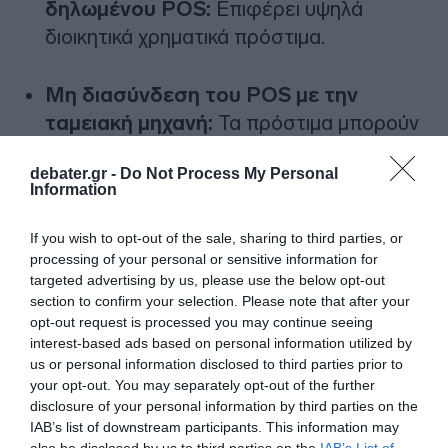
δηλωμένου POS:
Επιφέρει υψηλά
διοικητικά χρηματικά πρόστιμα.
Μη διασύνδεση του POS με την
ταμειακή μηχανή:
Τα πρόστιμα μπορούν
να αγγίξουν ή και να ξεπεράσουν τις
debater.gr -
Do Not Process My Personal
20.000 ευρώ
, ανάλογα με το λογιστικό
Information
καθεστώς και το μέγεθος της επιχείρησης.
If you wish to opt-out of the sale, sharing to third parties, or
processing of your personal or sensitive information for
Αντίστοιχα αυστηρές κυρώσεις και διοικητικά
targeted advertising by us, please use the below opt-out
μέτρα προβλέπονται και για τους ίδιους τους
section to confirm your selection. Please note that after your
παρόχους υπηρεσιών πληρωμών, εφόσον
opt-out request is processed you may continue seeing
interest-based ads based on personal information utilized by
διαπιστωθεί ότι διευκολύνουν την
us or personal information disclosed to third parties prior to
καταστρατήγηση του κανονιστικού πλαισίου.
your opt-out. You may separately opt-out of the further
disclosure of your personal information by third parties on the
IAB’s list of downstream participants. This information may
Προσθήκη ως προτεινόμενη
also be disclosed by us to third parties on the
IAB’s List of