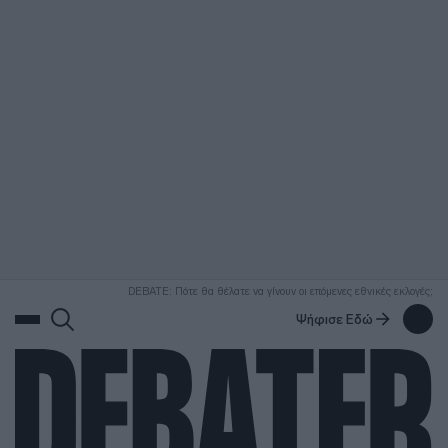
ΑΝΑΖΗΤΗΣΗ
DEBATE: Πότε θα θέλατε να γίνουν οι επόμενες εθνικές εκλογές;
Ψήφισε Εδώ