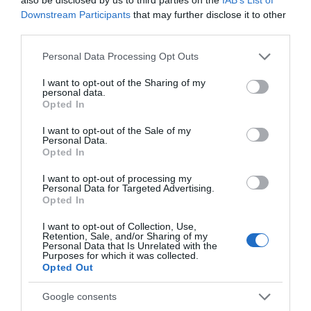
πηγή στην Google
Downstream Participants
that may further disclose it to other
third parties.
Please note that this website/app uses one or more Google
Personal Data Processing Opt Outs
Ειδήσεις σήμερα
services and may gather and store information including but
not limited to your visit or usage behaviour. You may click to
I want to opt-out of the Sharing of my
personal data.
Ανοίγει τη Δευτέρα η Παλαιά Παραλιακή
grant or deny consent to Google and its third-party tags to
Opted In
use your data for below specified purposes in below Google
στην Καλλιθέα – Θωρακίζεται η περιοχή
consent section.
απέναντι σε πλημμυρικά φαινόμενα
I want to opt-out of the Sale of my
Personal Data.
(βίντεο)
Opted In
Υπογράφηκε η σύμβαση για τα συστήματα
I want to opt-out of processing my
Personal Data for Targeted Advertising.
αεροναυτιλίας στο νέο Διεθνές
Opted In
Αεροδρόμιο Ηρακλείου – Αναμένεται να
I want to opt-out of Collection, Use,
τεθεί σε λειτουργία τον Νοέμβριο του
Retention, Sale, and/or Sharing of my
2028
Personal Data that Is Unrelated with the
Purposes for which it was collected.
Opted Out
Χατζηδάκης: “Άκυρες από 1η Οκτωβρίου οι
εγκύκλιοι που δεν αναρτώνται –
Google consents
Υποχρεωτική η δημοσίευσή τους στις