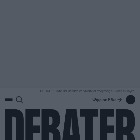
ΑΝΑΖΗΤΗΣΗ
DEBATE: Πότε θα θέλατε να γίνουν οι επόμενες εθνικές εκλογές;
Ψήφισε Εδώ