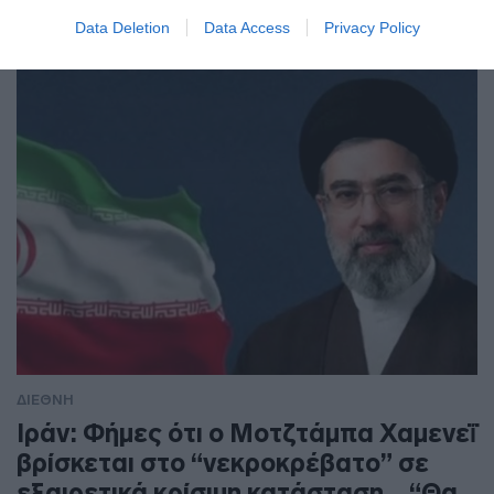
Οι τρεις χώρες έχουν κοινές ανησυχίες για την χαώδη
Data Deletion
Data Access
Privacy Policy
κατάσταση στη Μέση Ανατολή
ΔΙΕΘΝΗ
Ιράν: Φήμες ότι ο Μοτζτάμπα Χαμενεΐ
βρίσκεται στο “νεκροκρέβατο” σε
εξαιρετικά κρίσιμη κατάσταση – “Θα