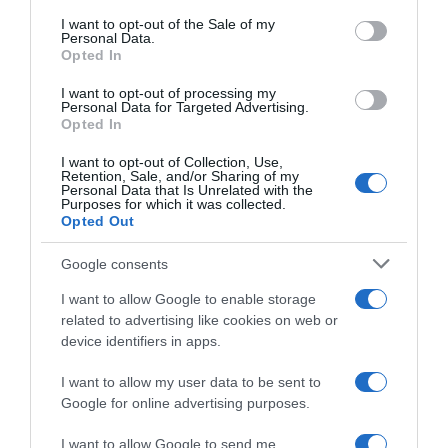
consent section.
I want to opt-out of the Sale of my
Personal Data.
Opted In
I want to opt-out of processing my
Personal Data for Targeted Advertising.
Opted In
I want to opt-out of Collection, Use,
Retention, Sale, and/or Sharing of my
Personal Data that Is Unrelated with the
Purposes for which it was collected.
Opted Out
Google consents
ΔΙΕΘΝΗ
Εξαρθρώθηκε μεγάλο κύκλωμα
I want to allow Google to enable storage
διακινητών στην Ισπανία –
related to advertising like cookies on web or
device identifiers in apps.
Μετέφεραν ναρκωτικά προς την
Αλγερία και μετανάστες προς την
I want to allow my user data to be sent to
Ευρώπη
Google for online advertising purposes.
Οι ισπανικές αρχές προχώρησαν σε 78 συλλήψεις - Πώς
I want to allow Google to send me