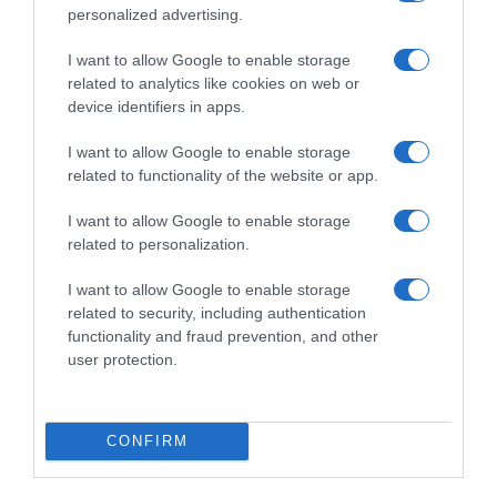
personalized advertising.
Η Κίνα έκλεισε λιμάνια κι ανέστειλε τη λειτουργία πλοίων
I want to allow Google to enable storage
related to analytics like cookies on web or
device identifiers in apps.
I want to allow Google to enable storage
related to functionality of the website or app.
I want to allow Google to enable storage
related to personalization.
I want to allow Google to enable storage
related to security, including authentication
functionality and fraud prevention, and other
user protection.
ΔΙΕΘΝΗ
Σοβαρή η επιδείνωση της υγείας του
Τζο Μπάιντεν: Ο καρκίνος έχει κάνει
CONFIRM
μετάσταση στα οστά – “Έχει