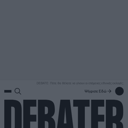
ΑΝΑΖΗΤΗΣΗ
DEBATE: Πότε θα θέλατε να γίνουν οι επόμενες εθνικές εκλογές;
Ψήφισε Εδώ