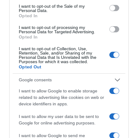
consent section.
I want to opt-out of the Sale of my
Personal Data.
Opted In
I want to opt-out of processing my
Personal Data for Targeted Advertising.
Opted In
I want to opt-out of Collection, Use,
Retention, Sale, and/or Sharing of my
Personal Data that Is Unrelated with the
Purposes for which it was collected.
Opted Out
Google consents
I want to allow Google to enable storage
ΔΙΕΘΝΗ
related to advertising like cookies on web or
Ιαπωνία: Ο τυφώνας Dolphin χτύπησε
device identifiers in apps.
την Οκινάουα – Ακυρώσεις πτήσεων,
I want to allow my user data to be sent to
τραυματίες και πάνω από 50.000
Google for online advertising purposes.
κτίρια χωρίς ρεύμα (βίντεο)
I want to allow Google to send me