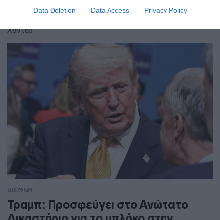
αφόρητους πόνους”
Data Deletion
Data Access
Privacy Policy
"Είναι πραγματικά λυπηρό να το βλέπεις" είπε ο γιος του,
Χάντερ
ΔΙΕΘΝΗ
Τραμπ: Προσφεύγει στο Ανώτατο
Δικαστήριο για το μπλόκο στην