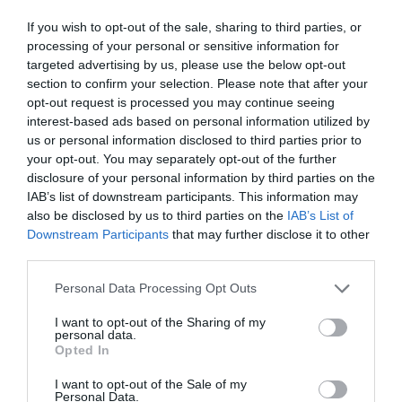
διπλωματική τελετή.
If you wish to opt-out of the sale, sharing to third parties, or
processing of your personal or sensitive information for
targeted advertising by us, please use the below opt-out
Προσθήκη ως προτεινόμενη
section to confirm your selection. Please note that after your
πηγή στην Google
opt-out request is processed you may continue seeing
interest-based ads based on personal information utilized by
us or personal information disclosed to third parties prior to
Ειδήσεις σήμερα
your opt-out. You may separately opt-out of the further
disclosure of your personal information by third parties on the
IAB’s list of downstream participants. This information may
To Ιράν θα διατηρήσει τον αποκλεισμό των
also be disclosed by us to third parties on the
IAB’s List of
Στενών του Ορμούζ έως ότου οι ΗΠΑ
Downstream Participants
that may further disclose it to other
αποδεχθούν “όλους” τους όρους της
third parties.
Ιός Δυτικού Νείλου: Έξι θάνατοι τις
Please note that this website/app uses one or more Google
Personal Data Processing Opt Outs
τελευταίες ημέρες – Στην Αττική τα
services and may gather and store information including but
not limited to your visit or usage behaviour. You may click to
I want to opt-out of the Sharing of my
περισσότερα κρούσματα
personal data.
grant or deny consent to Google and its third-party tags to
Opted In
use your data for below specified purposes in below Google
ΠΑΣΟΚ: Η «Εστία» ανάλωσε τη μισή ύλη
consent section.
της για να μην πει απολύτως τίποτα και να
I want to opt-out of the Sale of my
Personal Data.