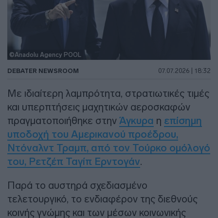
©Anadolu Agency POOL
DEBATER NEWSROOM
07.07.2026 | 18:32
Με ιδιαίτερη λαμπρότητα, στρατιωτικές τιμές
και υπερπτήσεις μαχητικών αεροσκαφών
πραγματοποιήθηκε στην
Άγκυρα
η
επίσημη
υποδοχή του Αμερικανού προέδρου,
Ντόναλντ Τραμπ, από τον Τούρκο ομόλογό
του, Ρετζέπ Ταγίπ Ερντογάν
.
Παρά το αυστηρά σχεδιασμένο
τελετουργικό, το ενδιαφέρον της διεθνούς
κοινής γνώμης και των μέσων κοινωνικής