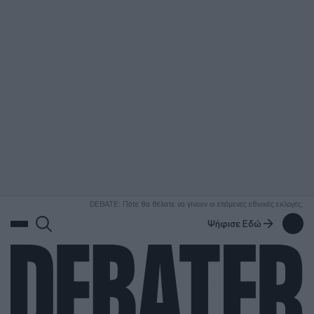
ΑΝΑΖΗΤΗΣΗ
DEBATE: Πότε θα θέλατε να γίνουν οι επόμενες εθνικές εκλογές;
Ψήφισε Εδώ