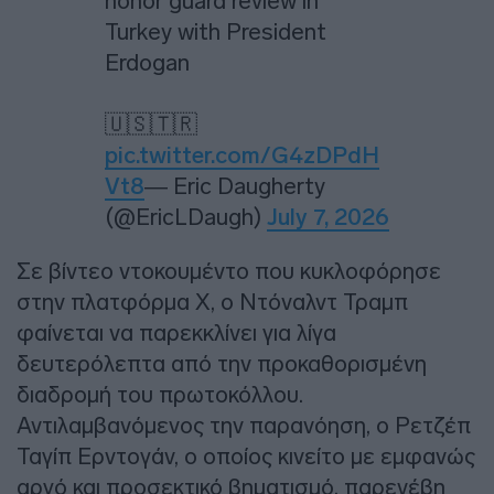
honor guard review in
Turkey with President
Erdogan
🇺🇸🇹🇷
pic.twitter.com/G4zDPdH
Vt8
— Eric Daugherty
(@EricLDaugh)
July 7, 2026
Σε βίντεο ντοκουμέντο που κυκλοφόρησε
στην πλατφόρμα X, ο Ντόναλντ Τραμπ
φαίνεται να παρεκκλίνει για λίγα
δευτερόλεπτα από την προκαθορισμένη
διαδρομή του πρωτοκόλλου.
Αντιλαμβανόμενος την παρανόηση, ο Ρετζέπ
Ταγίπ Ερντογάν, ο οποίος κινείτο με εμφανώς
αργό και προσεκτικό βηματισμό, παρενέβη