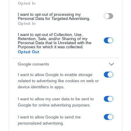
επαναλάβει το φαντασιόπληκτο ρεπορτάζ
Opted In
της
I want to opt-out of processing my
Personal Data for Targeted Advertising.
Χανιά: Νεαρός Παλαιστίνιος κλείδωσε
Opted In
ανήλικη στο σπίτι του – Την έσωσαν οι
I want to opt-out of Collection, Use,
φωνές της
Retention, Sale, and/or Sharing of my
Personal Data that Is Unrelated with the
Purposes for which it was collected.
Opted Out
Ακολούθησε το debater.gr στο
Google News
και μάθετε πρώτοι όλες τις ειδήσεις
Google consents
I want to allow Google to enable storage
Share
Tweet
related to advertising like cookies on web or
device identifiers in apps.
ΑΓΚΥΡΑ
ΝΑΤΟ
ΝΤΟΝΑΛΝΤ ΤΡΑΜΠ
I want to allow my user data to be sent to
ΡΕΤΖΕΠ ΤΑΓΙΠ ΕΡΝΤΟΓΑΝ
Google for online advertising purposes.
ΔΙΑΦΗΜΙΣΗ
I want to allow Google to send me
personalized advertising.