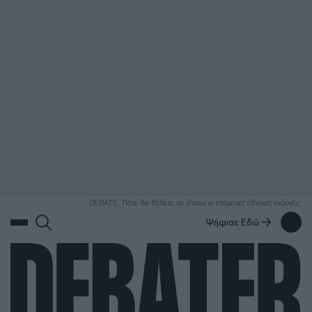
ΑΝΑΖΗΤΗΣΗ
DEBATE: Πότε θα θέλατε να γίνουν οι επόμενες εθνικές εκλογές;
Ψήφισε Εδώ