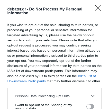
σύμφωνα με κοινή ανακοίνωση που δόθηκε
στη δημοσιότητα στο τέλος των συνομιλιών
debater.gr -
Do Not Process My Personal
Information
που διεξήχθησαν στην Ουάσινγκτον υπό την
αιγίδα των Ηνωμένων Πολιτειών.
If you wish to opt-out of the sale, sharing to third parties, or
processing of your personal or sensitive information for
targeted advertising by us, please use the below opt-out
Προσθήκη ως προτεινόμενη
section to confirm your selection. Please note that after your
πηγή στην Google
opt-out request is processed you may continue seeing
interest-based ads based on personal information utilized by
us or personal information disclosed to third parties prior to
Ειδήσεις σήμερα
your opt-out. You may separately opt-out of the further
disclosure of your personal information by third parties on the
IAB’s list of downstream participants. This information may
Συνεδρίασε η Επιτροπή Εκτίμησης
also be disclosed by us to third parties on the
IAB’s List of
Κινδύνου λόγω των υψηλών θερμοκρασιών
Downstream Participants
that may further disclose it to other
και της ενίσχυσης των ανέμων
third parties.
Τραμπ: Προσφεύγει στο Ανώτατο
Please note that this website/app uses one or more Google
Personal Data Processing Opt Outs
Δικαστήριο για το μπλόκο στην αίθουσα
services and may gather and store information including but
not limited to your visit or usage behaviour. You may click to
I want to opt-out of the Sharing of my
χορού στον Λευκό Οίκο – “Εθνική ντροπή”
personal data.