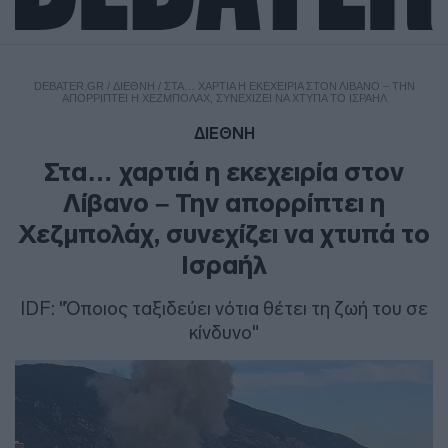
DEBATER.GR
/
ΔΙΕΘΝΗ
/
ΣΤΑ… ΧΑΡΤΙΆ Η ΕΚΕΧΕΙΡΊΑ ΣΤΟΝ ΛΊΒΑΝΟ – ΤΗΝ
ΑΠΟΡΡΊΠΤΕΙ Η ΧΕΖΜΠΟΛΆΧ, ΣΥΝΕΧΊΖΕΙ ΝΑ ΧΤΥΠΆ ΤΟ ΙΣΡΑΉΛ
ΔΙΕΘΝΗ
Στα… χαρτιά η εκεχειρία στον
Λίβανο – Την απορρίπτει η
Χεζμπολάχ, συνεχίζει να χτυπά το
Ισραήλ
IDF: "Όποιος ταξιδεύει νότια θέτει τη ζωή του σε
κίνδυνο"