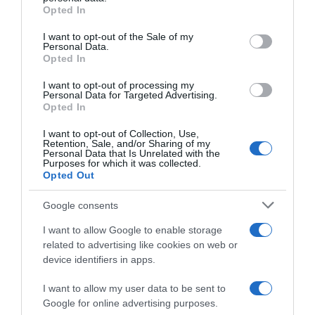
grant or deny consent to Google and its third-party tags to
Opted In
use your data for below specified purposes in below Google
Μυστράς: Με ψυχολογικά προβλήματα ο
consent section.
55χρονος που έκρυψε τον νεκρό πατέρα
I want to opt-out of the Sale of my
Personal Data.
του σε καταψύκτη – Τι υποστηρίζει ο
Opted In
δικηγόρος του
I want to opt-out of processing my
Personal Data for Targeted Advertising.
Ινφαντίνο: Διαψεύδει τις καταγγελίες
Opted In
περί… ερωμένης και αποζημίωσή της από
I want to opt-out of Collection, Use,
την UEFA
Retention, Sale, and/or Sharing of my
Personal Data that Is Unrelated with the
Purposes for which it was collected.
Opted Out
Ακολούθησε το debater.gr στο
Google News
και μάθετε πρώτοι όλες τις ειδήσεις
Google consents
I want to allow Google to enable storage
Share
Tweet
related to advertising like cookies on web or
device identifiers in apps.
ΙΣΡΑΗΛ
ΛΙΒΑΝΟΣ
ΜΕΣΗ ΑΝΑΤΟΛΗ
ΧΕΖΜΠΟΛΑΧ
I want to allow my user data to be sent to
Google for online advertising purposes.
ΔΙΑΦΗΜΙΣΗ