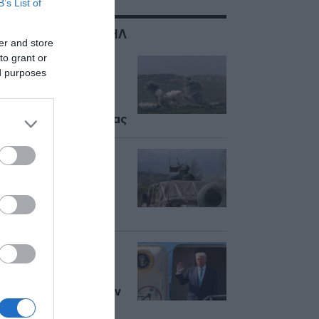
B’s List of
ΣΧΕΤΙΚΑ ΜΕ:ΙΣΡΑΗΛ
er and store
to grant or
Νέες ισραηλινές
ed purposes
επιθέσεις στο νότιο
Λίβανο – Κατηγορεί
την Χεζμπολάχ για
παραβίαση εκεχειρίας
Ισραήλ:
Προειδοποίηση του
στρατού για
εκκένωση χωριού
στον νότιο Λίβανο
Τραμπ για τα F-35
στον Ερντογάν:
“Καλός σύμμαχος η
Τουρκία, κανένας δεν
θα μας πει τι πρέπει