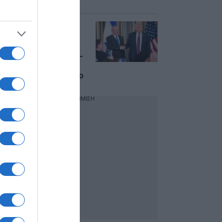
να πουλήσουμε”
Τραμπ: Στην
Ουάσιγκτον ο
Νετανιάχου την
ερχόμενη βδομάδα –
Πυρά κατά του…
Παλαιστίνιου Σούμερ
ΔΙΑΦΗΜΙΣΗ