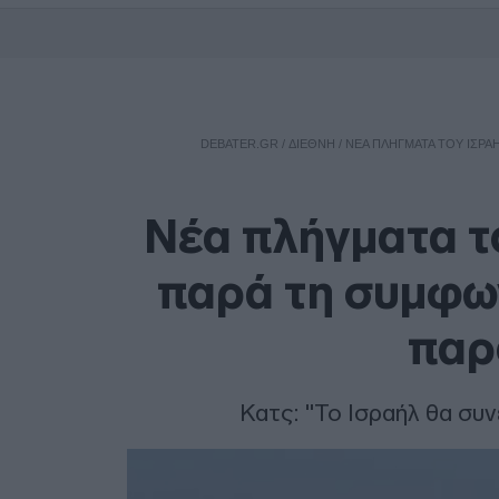
DEBATER.GR
/
ΔΙΕΘΝΗ
/
ΝΈΑ ΠΛΉΓΜΑΤΑ ΤΟΥ ΙΣΡΑΉ
Νέα πλήγματα το
παρά τη συμφων
παρ
Κατς: "Το Ισραήλ θα συ