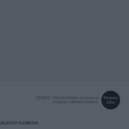
Ψήφισε
DEBATE: Πότε θα θέλατε να γίνουν οι
επόμενες εθνικές εκλογές;
Εδώ
ΚΑ
LIFESTYLE
MEDIA