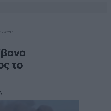
DEBATE: Πότε θα θέλατε να
γίνουν οι επόμενες εθνικές
εκλογές;
ΕΧΊΖΟΥΜΕ”
ίβανο
ος το
ς"