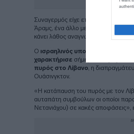
authenti
Συναγερμός είχε επίσης σημάνει επί
Άραμς, ένα άλλο μεθοριακό χωριό. Ο
κάνει λάθος αναγνώριση.
Ο
ισραηλινός υπουργός Εθνικής 
χαρακτήρισε
σήμερα
«σοβαρό λά
πυρός στο Λίβανο
, η διαπραγμάτευ
Ουάσινγκτον.
«Η κατάπαυση του πυρός με τον Λίβα
αυταπάτη συμβούλων οι οποίοι πα
Νετανιάχου) σε κακές αποφάσεις», 
Δ