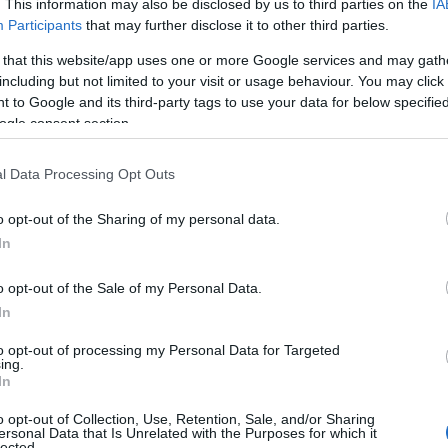
. This information may also be disclosed by us to third parties on the
IA
ΙΑΦΗΜΙΣΗ
Participants
that may further disclose it to other third parties.
 that this website/app uses one or more Google services and may gath
including but not limited to your visit or usage behaviour. You may click 
 to Google and its third-party tags to use your data for below specifi
ogle consent section.
l Data Processing Opt Outs
o opt-out of the Sharing of my personal data.
In
o opt-out of the Sale of my Personal Data.
NI ανακοίνωσε πλήγματα ισραηλινών μη
In
κος δρόμων σε τρεις τοποθεσίες του
ουλάχιστον ένα απ’ αυτά προκάλεσε
to opt-out of processing my Personal Data for Targeted
ing.
κειται για νεκρούς ή τραυματίες.
In
o opt-out of Collection, Use, Retention, Sale, and/or Sharing
οίνωσε σήμερα τό πρωί ότι αεροπορικοί
ersonal Data that Is Unrelated with the Purposes for which it
lected.