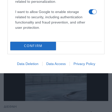
related to personalization.
ναυτιλία στην πρώτη γραμμή ενός
ακήρυχτου πολέμου
I want to allow Google to enable storage
related to security, including authentication
Στο επίκεντρο πλοία, πληρώματα λιμάνια και ενεργειακές
functionality and fraud prevention, and other
εγκαταστάσεις
user protection.
CONFIRM
Data Deletion
Data Access
Privacy Policy
ΔΙΕΘΝΗ