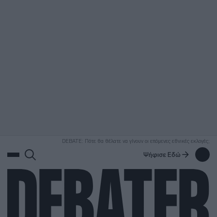
ΑΝΑΖΗΤΗΣΗ
DEBATE: Πότε θα θέλατε να γίνουν οι επόμενες εθνικές εκλογές;
Ψήφισε Εδώ