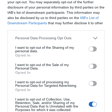
your opt-out. You may separately opt-out of the further
disclosure of your personal information by third parties on the
IAB’s list of downstream participants. This information may
also be disclosed by us to third parties on the
IAB’s List of
Downstream Participants
that may further disclose it to other
third parties.
Please note that this website/app uses one or more Google
Personal Data Processing Opt Outs
services and may gather and store information including but
not limited to your visit or usage behaviour. You may click to
I want to opt-out of the Sharing of my
personal data.
grant or deny consent to Google and its third-party tags to
Opted In
use your data for below specified purposes in below Google
consent section.
I want to opt-out of the Sale of my
Personal Data.
ΔΙΕΘΝΗ
Opted In
Εξαρθρώθηκε μεγάλο κύκλωμα
I want to opt-out of processing my
διακινητών στην Ισπανία –
Personal Data for Targeted Advertising.
Opted In
Μετέφεραν ναρκωτικά προς την
Αλγερία και μετανάστες προς την
I want to opt-out of Collection, Use,
Retention, Sale, and/or Sharing of my
Ευρώπη
Personal Data that Is Unrelated with the
Purposes for which it was collected.