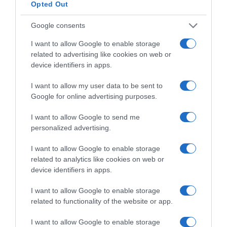
Opted Out
Οι ισπανικές αρχές προχώρησαν σε 78 συλλήψεις - Πώς
γίνονταν οι επικίνδυνες θαλάσσιες διελεύσεις
Google consents
I want to allow Google to enable storage
related to advertising like cookies on web or
device identifiers in apps.
I want to allow my user data to be sent to
Google for online advertising purposes.
I want to allow Google to send me
personalized advertising.
I want to allow Google to enable storage
related to analytics like cookies on web or
device identifiers in apps.
ΔΙΕΘΝΗ
I want to allow Google to enable storage
Η Σαουδική Αραβία, η Τουρκία και το
related to functionality of the website or app.
Πακιστάν υπέγραψαν κοινή αμυντική
I want to allow Google to enable storage
συμφωνία