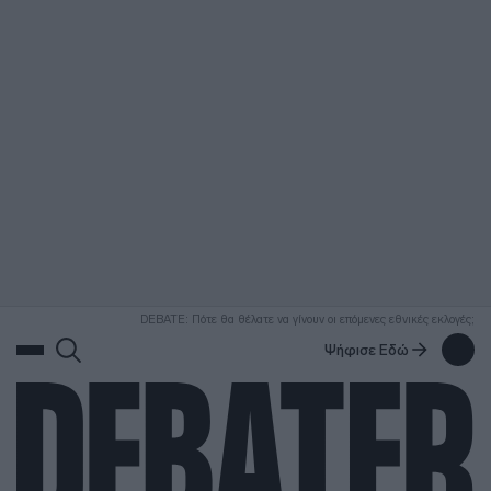
ΑΝΑΖΗΤΗΣΗ
DEBATE: Πότε θα θέλατε να γίνουν οι επόμενες εθνικές εκλογές;
Ψήφισε Εδώ