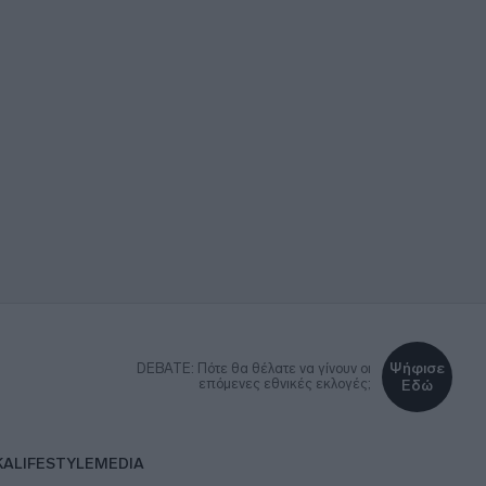
Ψήφισε
DEBATE: Πότε θα θέλατε να γίνουν οι
επόμενες εθνικές εκλογές;
Εδώ
ΚΑ
LIFESTYLE
MEDIA