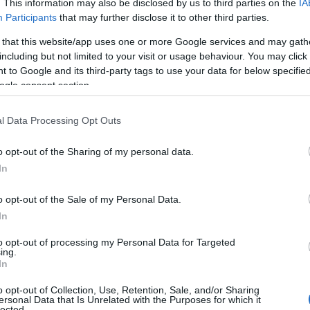
. This information may also be disclosed by us to third parties on the
IA
Participants
that may further disclose it to other third parties.
 that this website/app uses one or more Google services and may gath
ΙΑΦΗΜΙΣΗ
including but not limited to your visit or usage behaviour. You may click 
 to Google and its third-party tags to use your data for below specifi
ogle consent section.
l Data Processing Opt Outs
o opt-out of the Sharing of my personal data.
In
o opt-out of the Sale of my Personal Data.
In
ι παρά την πρόσφατη κλιμάκωση οι
to opt-out of processing my Personal Data for Targeted
ing.
ζονται καλή τη πίστει για την επίτευξη
In
o opt-out of Collection, Use, Retention, Sale, and/or Sharing
ersonal Data that Is Unrelated with the Purposes for which it
lected.