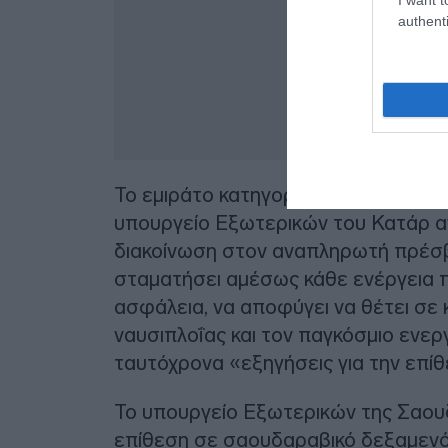
authenti
Το εμιράτο κατηγορεί για την επίθεσ
υπουργείο Εξωτερικών του Κατάρ α
διακοίνωση στον αναπληρωτή πρέσβη
σταματήσει αμέσως κάθε ενέργεια 
ασφάλεια, να αποφύγει να θέτει σε 
ναυσιπλοΐας και τον παγκόσμιο ενε
ταυτόχρονα «εξηγήσεις για την επίθ
Το υπουργείο Εξωτερικών της Σαουδ
επίθεση σε σαουδαραβικό δεξαμενόπ