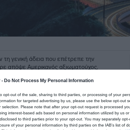
 τη γενική άδεια που επέτρεπε την
ερε απόψε Αμερικανός αξιωματούχος,
ου Ιράν στα
Στενά του Ορμούζ
είναι
 -
Do Not Process My Personal Information
 συνέπειες, μετά τις επιθέσεις εναντίον
ημασίας θαλάσσια δίοδο.
to opt-out of the sale, sharing to third parties, or processing of your per
formation for targeted advertising by us, please use the below opt-out s
τερα ότι επλήγησαν από άγνωστα
r selection. Please note that after your opt-out request is processed y
ου Ορμούζ τις τελευταίες ημέρες,
eing interest-based ads based on personal information utilized by us or
disclosed to third parties prior to your opt-out. You may separately opt-
 ασφάλειας της ναυσιπλοΐας UKMTO.
losure of your personal information by third parties on the IAB’s list of
χόλιο από την Τεχεράνη, ούτε κάποια