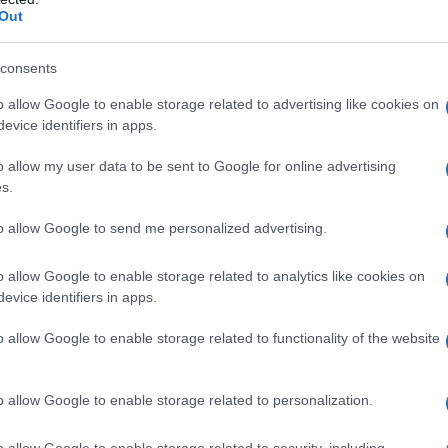
ΠΑ απειλούν να κλονίσουν το εύθραυστο
Out
σινγκτον και Τεχεράνης, αυξάνοντας
α που θα μπορούσαν να εκτροχιάσουν τις
consents
o allow Google to enable storage related to advertising like cookies on
evice identifiers in apps.
ρία του Κατάρ
o allow my user data to be sent to Google for online advertising
s.
to allow Google to send me personalized advertising.
κάλεσε τον επιτετραμμένο του Ιράν στην
ρία μετά την επίθεση εναντίον ενός
o allow Google to enable storage related to analytics like cookies on
υσικού αερίου την ώρα που έπλεε στα
evice identifiers in apps.
o allow Google to enable storage related to functionality of the website
o allow Google to enable storage related to personalization.
o allow Google to enable storage related to security, including