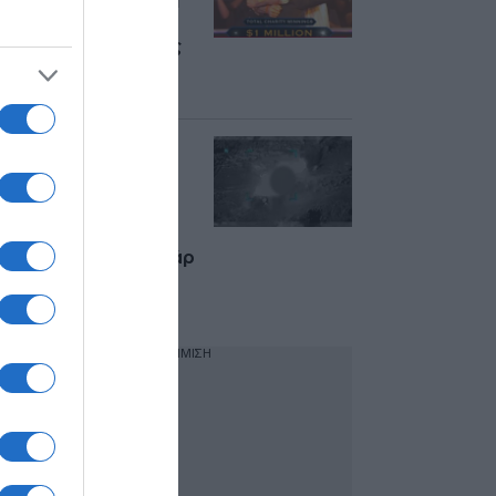
“Ποιος θέλει να γίνει
εκατομμυριούχος” –
Δείτε βίντεο με τους
πανηγυρισμούς του
ηθοποιού
“Ήρθε η σειρά μας”:
Αντίποινα των ΗΠΑ
στο Ιράν με
σφοδρούς
βομβαρδισμούς –
Εκρήξεις σε Μπαντάρ
Αμπάς, Μπουσέρ,
Κεσμ
ΔΙΑΦΗΜΙΣΗ