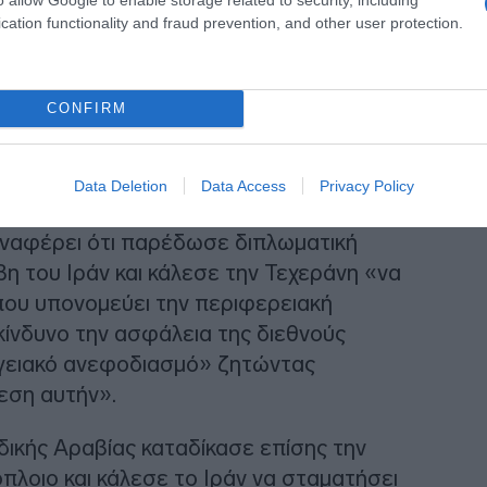
cation functionality and fraud prevention, and other user protection.
CONFIRM
Data Deletion
Data Access
Privacy Policy
η την Τεχεράνη. Στην ανακοίνωσή του, το
ναφέρει ότι παρέδωσε διπλωματική
 του Ιράν και κάλεσε την Τεχεράνη «να
που υπονομεύει την περιφερειακή
κίνδυνο την ασφάλεια της διεθνούς
ργειακό ανεφοδιασμό» ζητώντας
εση αυτήν».
ικής Αραβίας καταδίκασε επίσης την
λοιο και κάλεσε το Ιράν να σταματήσει