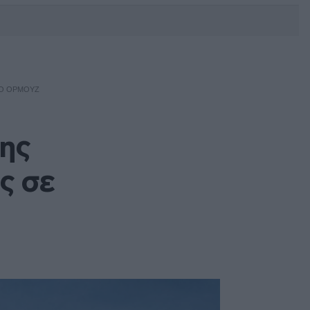
DEBATE: Πότε θα θέλατε να
γίνουν οι επόμενες εθνικές
εκλογές;
ΤΟ ΟΡΜΟΎΖ
σης
ς σε