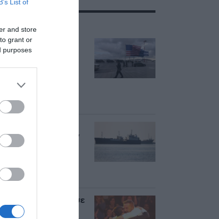
B’s List of
ΣΧΕΤΙΚΑ ΜΕ:ΗΠΑ
er and store
to grant or
ΗΠΑ: Επιβράδυνση
ed purposes
των προσλήψεων
στον ιδιωτικό τομέα
τον Ιούλιο –
Δημιουργήθηκαν
μόνο 44.000 θέσεις
εργασίας
Axios: Κοντά σε
συμφωνία ΗΠΑ, Ιράν
και Ομάν για το
άνοιγμα των Στενών
του Ορμούζ – Ποιοι
όροι συζητούνται
Μπεν Άφλεκ: Κέρδισε
1 εκατ. δολάρια στο