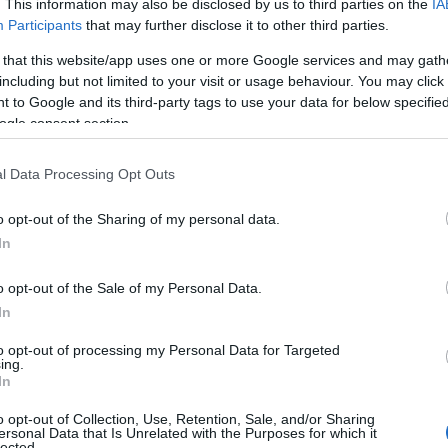
. This information may also be disclosed by us to third parties on the
IA
Participants
that may further disclose it to other third parties.
 that this website/app uses one or more Google services and may gath
ΙΑΦΗΜΙΣΗ
including but not limited to your visit or usage behaviour. You may click 
 to Google and its third-party tags to use your data for below specifi
ogle consent section.
l Data Processing Opt Outs
o opt-out of the Sharing of my personal data.
In
o opt-out of the Sale of my Personal Data.
In
 η
Κούβα
είναι «μεγάλο πρόβλημα»
και
to opt-out of processing my Personal Data for Targeted
ing.
ούμπιο ασχολείται με το ζήτημα το
In
 μια «φιλική κατάληψη».
o opt-out of Collection, Use, Retention, Sale, and/or Sharing
ersonal Data that Is Unrelated with the Purposes for which it
lected.