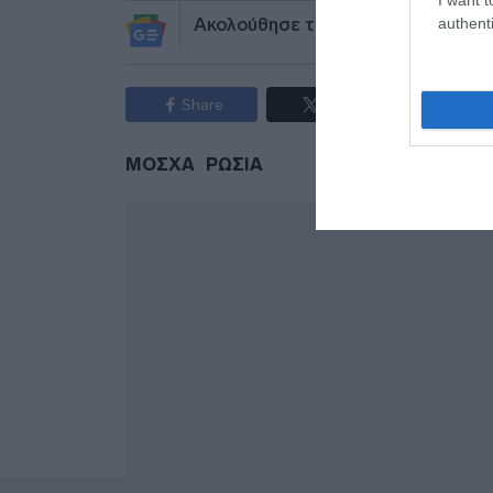
authenti
Ακολούθησε το debater.gr στο
Go
Share
Tweet
ΜΟΣΧΑ
ΡΩΣΙΑ