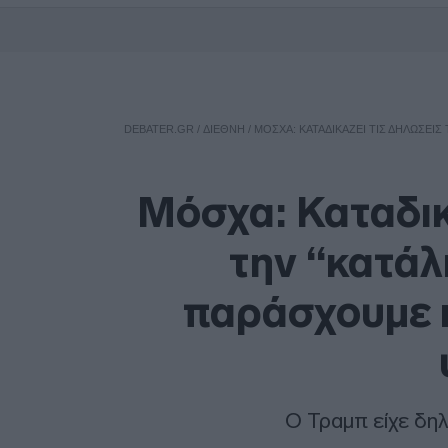
DEBATER.GR
/
ΔΙΕΘΝΗ
/
ΜΌΣΧΑ: ΚΑΤΑΔΙΚΆΖΕΙ ΤΙΣ ΔΗΛΏΣΕΙΣ
Μόσχα: Καταδικ
την “κατάλ
παράσχουμε 
Ο Τραμπ είχε δη