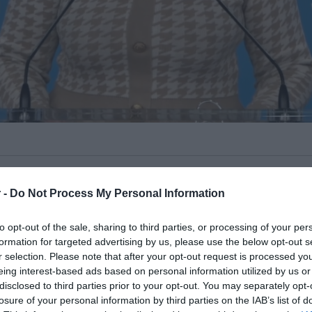
βιασμό και τις απειλές που όπως είπε
 -
Do Not Process My Personal Information
πρόεδρο Ντόναλντ Τραμπ να προχωρήσει
ία είναι παραδοσιακός σύμμαχος της
to opt-out of the sale, sharing to third parties, or processing of your per
formation for targeted advertising by us, please use the below opt-out s
r selection. Please note that after your opt-out request is processed y
ργείου Εξωτερικών
Μαρία Ζαχάροβα
eing interest-based ads based on personal information utilized by us or
disclosed to third parties prior to your opt-out. You may separately opt-
ην Κούβα όλη την δυνατή πολιτική και
losure of your personal information by third parties on the IAB’s list of
ε έκκληση για μια διπλωματική λύση των