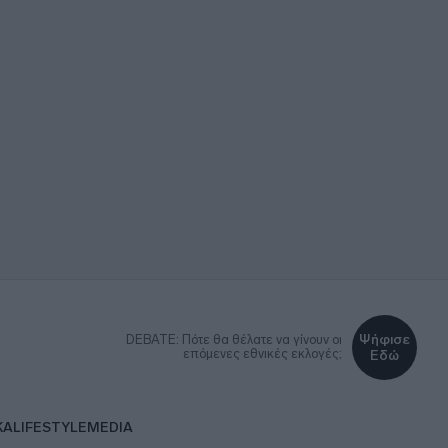
Ψήφισε
DEBATE: Πότε θα θέλατε να γίνουν οι
επόμενες εθνικές εκλογές;
Εδώ
ΚΑ
LIFESTYLE
MEDIA