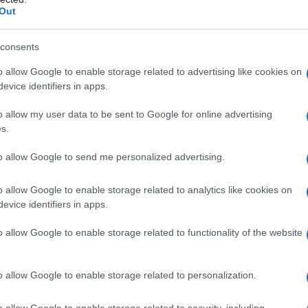
η ως προτεινόμενη
Out
ή στην Google
consents
o allow Google to enable storage related to advertising like cookies on
evice identifiers in apps.
 ένα κλικ: Τι αλλάζει σε παραγγελία,
o allow my user data to be sent to Google for online advertising
s.
το 401 οι δύο αστυνομικοί – Πώς έγινε
to allow Google to send me personalized advertising.
o allow Google to enable storage related to analytics like cookies on
ϊκό Πρωτάθλημα Στίβου – Πότε
evice identifiers in apps.
Τζένγκο και οι υπόλοιποι Έλληνες
o allow Google to enable storage related to functionality of the website
ιλία στην πρώτη γραμμή ενός
o allow Google to enable storage related to personalization.
o allow Google to enable storage related to security, including