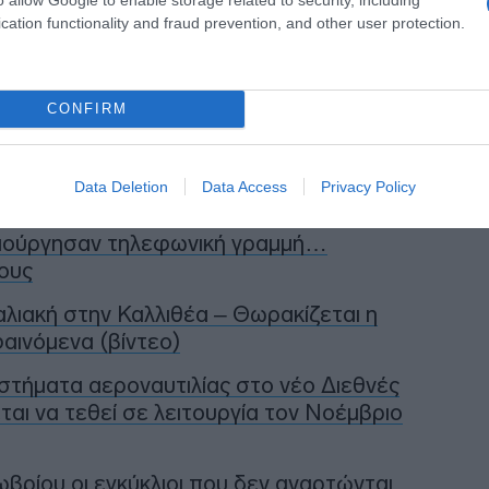
cation functionality and fraud prevention, and other user protection.
η ως προτεινόμενη
ή στην Google
CONFIRM
Data Deletion
Data Access
Privacy Policy
μιούργησαν τηλεφωνική γραμμή…
ους
αλιακή στην Καλλιθέα – Θωρακίζεται η
αινόμενα (βίντεο)
στήματα αεροναυτιλίας στο νέο Διεθνές
αι να τεθεί σε λειτουργία τον Νοέμβριο
βρίου οι εγκύκλιοι που δεν αναρτώνται