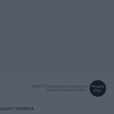
Ψήφισε
DEBATE: Πότε θα θέλατε να γίνουν οι
επόμενες εθνικές εκλογές;
Εδώ
ΚΑ
LIFESTYLE
MEDIA