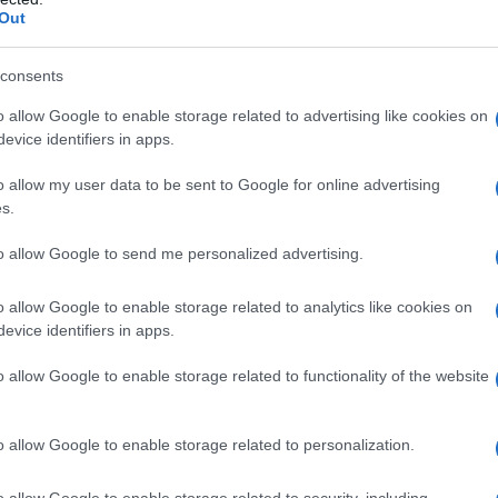
οντά στις εγκαταστάσεις.
Out
χυρές αστυνομικές δυνάμεις, οι οποίες
consents
ηση για τον εντοπισμό του χειριστή.
o allow Google to enable storage related to advertising like cookies on
evice identifiers in apps.
 προχώρησε σε κάποια σύλληψη ή
ε το «πράσινο φως» για την ασφαλή
o allow my user data to be sent to Google for online advertising
προσγειώσεων.
s.
to allow Google to send me personalized advertising.
o allow Google to enable storage related to analytics like cookies on
evice identifiers in apps.
o allow Google to enable storage related to functionality of the website
o allow Google to enable storage related to personalization.
o allow Google to enable storage related to security, including