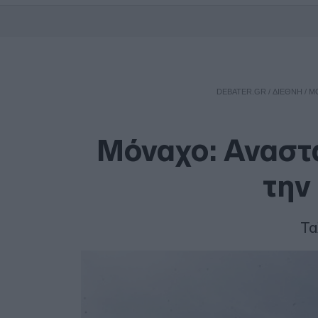
DEBATER.GR
/
ΔΙΕΘΝΗ
/
Μ
Μόναχο: Αναστ
την
Τα