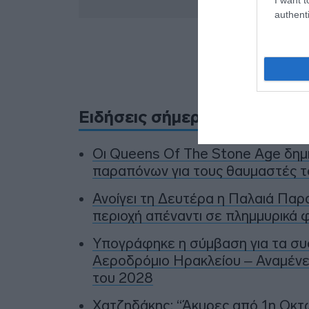
authenti
Προσθήκ
πηγ
Ειδήσεις σήμερα
Οι Queens Of The Stone Age δη
παραπόνων για τους θαυμαστές τ
Ανοίγει τη Δευτέρα η Παλαιά Παρ
περιοχή απέναντι σε πλημμυρικά φ
Υπογράφηκε η σύμβαση για τα συ
Αεροδρόμιο Ηρακλείου – Αναμένετ
του 2028
Χατζηδάκης: “Άκυρες από 1η Οκτω