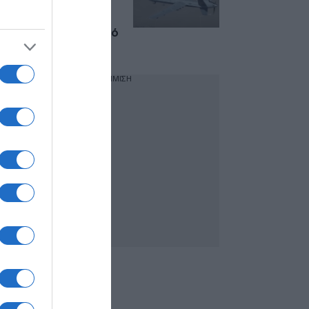
πυροβολαρχία
Patriot κατέρριψε
ακόμη ένα drone από
την Υεμένη
ΔΙΑΦΗΜΙΣΗ