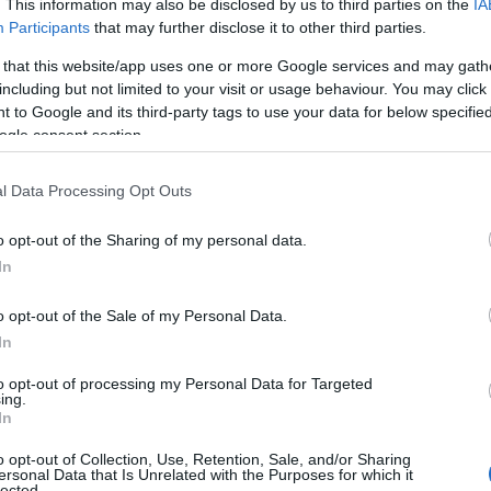
. This information may also be disclosed by us to third parties on the
IA
Participants
that may further disclose it to other third parties.
 that this website/app uses one or more Google services and may gath
including but not limited to your visit or usage behaviour. You may click 
 to Google and its third-party tags to use your data for below specifi
ogle consent section.
l Data Processing Opt Outs
o opt-out of the Sharing of my personal data.
In
o opt-out of the Sale of my Personal Data.
In
to opt-out of processing my Personal Data for Targeted
ing.
ου αεροδρομίου ελήφθη λίγο μετά τις
In
φορετικοί πιλότοι αεροσκαφών
o opt-out of Collection, Use, Retention, Sale, and/or Sharing
αντιλήφθηκαν την παρουσία ενός drone
ersonal Data that Is Unrelated with the Purposes for which it
lected.