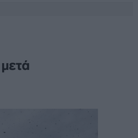
DEBATE: Πότε θα θέλατε να
γίνουν οι επόμενες εθνικές
εκλογές;
 μετά